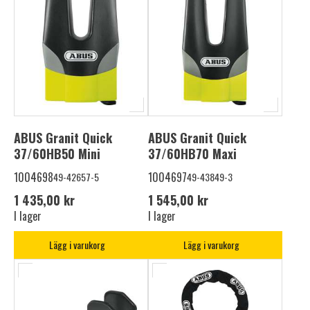
ABUS Granit Quick
ABUS Granit Quick
37/60HB50 Mini
37/60HB70 Maxi
1004698
1004697
49-42657-5
49-43849-3
1 435,00 kr
1 545,00 kr
I lager
I lager
Lägg i varukorg
Lägg i varukorg