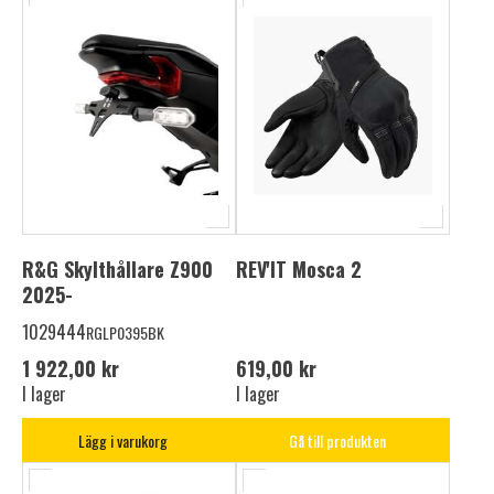
R&G Skylthållare Z900
REV'IT Mosca 2
2025-
1029444
RGLP0395BK
1 922,00 kr
619,00 kr
I lager
I lager
Lägg i varukorg
Gå till produkten