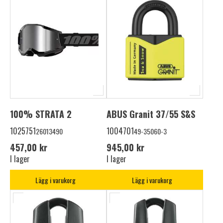
100% STRATA 2
ABUS Granit 37/55 S&S
1025751
1004701
26013490
49-35060-3
457,00 kr
945,00 kr
I lager
I lager
Lägg i varukorg
Lägg i varukorg