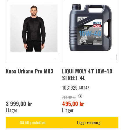
Knox Urbane Pro MK3
LIQUI MOLY 4T 10W-40
STREET 4L
1031929
LM1243
i
714,00 kr
3 999,00 kr
495,00 kr
I lager
I lager
Gå till produkten
Lägg i varukorg