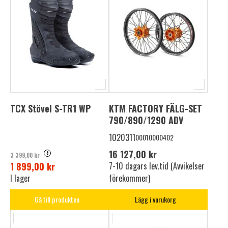
TCX Stövel S-TR1 WP
KTM FACTORY FÄLG-SET
790/890/1290 ADV
1020311
00010000402
16 127,00 kr
i
3 399,00 kr
1 899,00 kr
7-10 dagars lev.tid (Avvikelser
I lager
förekommer)
Gå till produkten
Lägg i varukorg