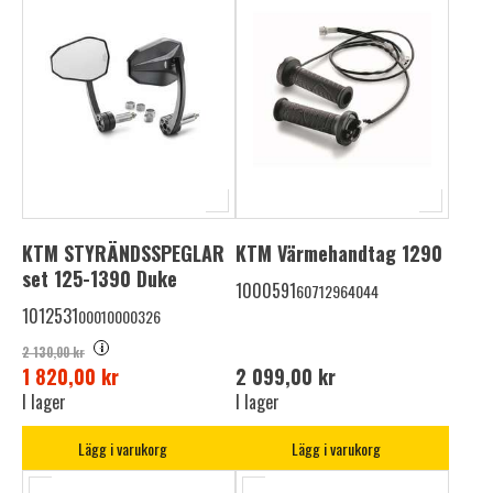
KTM STYRÄNDSSPEGLAR
KTM Värmehandtag 1290
set 125-1390 Duke
1000591
60712964044
1012531
00010000326
i
2 130,00 kr
1 820,00 kr
2 099,00 kr
I lager
I lager
Lägg i varukorg
Lägg i varukorg