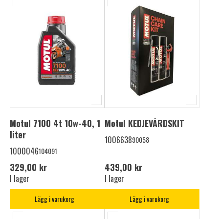
Motul 7100 4t 10w-40, 1
Motul KEDJEVÅRDSKIT
liter
1006638
90058
1000046
104091
329,00 kr
439,00 kr
I lager
I lager
Lägg i varukorg
Lägg i varukorg