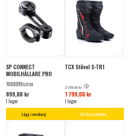
SP CONNECT
TCX Stövel S-TR1
MOBILHÅLLARE PRO
1008995
53138
i
3 199,00 kr
899,00 kr
1 799,00 kr
I lager
I lager
Lägg i varukorg
Gå till produkten