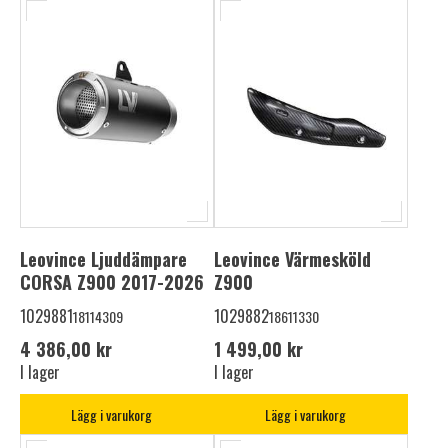
Leovince Ljuddämpare
Leovince Värmesköld
CORSA Z900 2017-2026
Z900
1029881
1029882
18114309
18611330
4 386,00 kr
1 499,00 kr
I lager
I lager
Lägg i varukorg
Lägg i varukorg