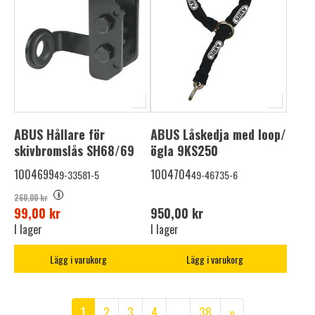
ABUS Hållare för
ABUS Låskedja med loop/
skivbromslås SH68/69
ögla 9KS250
1004699
1004704
49-33581-5
49-46735-6
i
260,00 kr
99,00 kr
950,00 kr
I lager
I lager
Lägg i varukorg
Lägg i varukorg
1
2
3
4
...
38
»