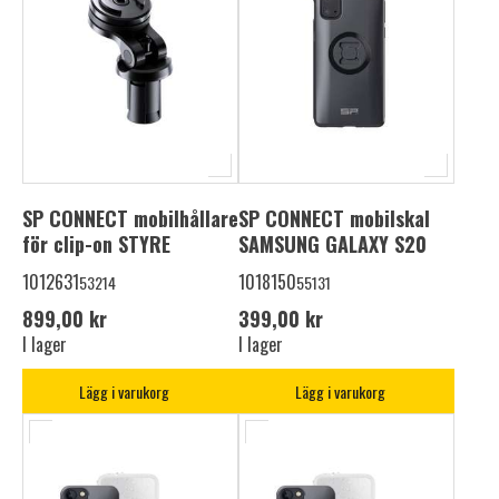
SP CONNECT mobilhållare
SP CONNECT mobilskal
för clip-on STYRE
SAMSUNG GALAXY S20
1012631
1018150
53214
55131
899,00 kr
399,00 kr
I lager
I lager
Lägg i varukorg
Lägg i varukorg