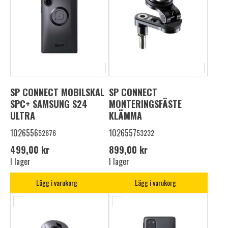
SP CONNECT MOBILSKAL
SP CONNECT
SPC+ SAMSUNG S24
MONTERINGSFÄSTE
ULTRA
KLÄMMA
1026556
1026557
52676
53232
499,00 kr
899,00 kr
I lager
I lager
Lägg i varukorg
Lägg i varukorg