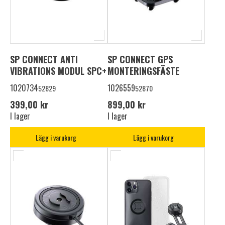
SP CONNECT ANTI
SP CONNECT GPS
VIBRATIONS MODUL SPC+
MONTERINGSFÄSTE
1020734
1026559
52829
52870
399,00 kr
899,00 kr
I lager
I lager
Lägg i varukorg
Lägg i varukorg