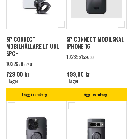
SP CONNECT
SP CONNECT MOBILSKAL
MOBILHÅLLARE LT UNI.
IPHONE 16
SPC+
1026551
52683
1022698
52401
729,00 kr
499,00 kr
I lager
I lager
Lägg i varukorg
Lägg i varukorg