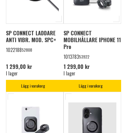
SP CONNECT LADDARE
SP CONNECT
ANTI VIBR. MOD. SPC+
MOBILHÅLLARE IPHONE 11
Pro
1022188
52808
1013783
53922
1 299,00 kr
1 299,00 kr
I lager
I lager
Lägg i varukorg
Lägg i varukorg