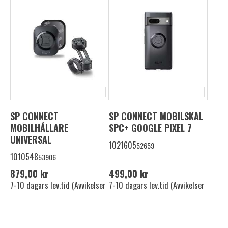
SP CONNECT
SP CONNECT MOBILSKAL
MOBILHÅLLARE
SPC+ GOOGLE PIXEL 7
UNIVERSAL
1021605
52659
1010548
53906
879,00 kr
499,00 kr
7-10 dagars lev.tid (Avvikelser
7-10 dagars lev.tid (Avvikelser
förekommer)
förekommer)
Lägg i varukorg
Lägg i varukorg