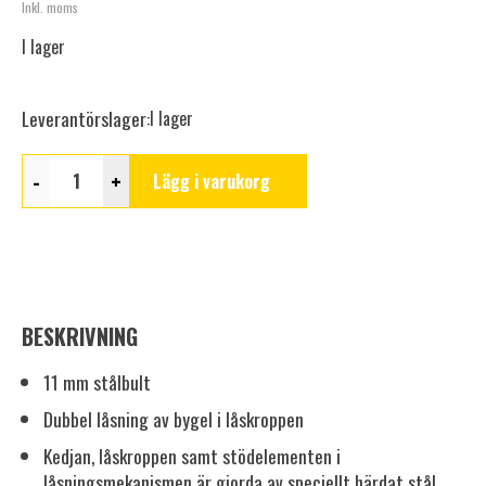
Inkl. moms
I lager
Leverantörslager:
I lager
-
+
Lägg i varukorg
BESKRIVNING
11 mm stålbult
Dubbel låsning av bygel i låskroppen
Kedjan, låskroppen samt stödelementen i
låsningsmekanismen är gjorda av speciellt härdat stål