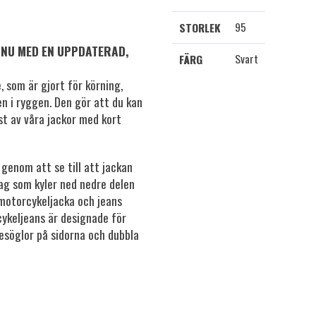
95
STORLEK
 NU MED EN UPPDATERAD,
Svart
FÄRG
 som är gjort för körning,
n i ryggen. Den gör att du kan
lst av våra jackor med kort
enom att se till att jackan
rag som kyler ned nedre delen
motorcykeljacka och jeans
cykeljeans är designade för
esöglor på sidorna och dubbla