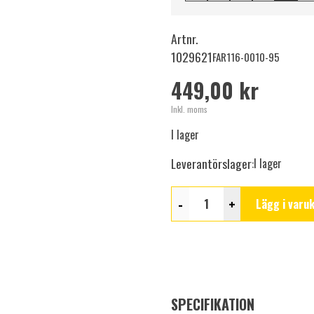
Artnr.
1029621
FAR116-0010-95
449,00 kr
Inkl. moms
I lager
Leverantörslager:
I lager
-
+
Lägg i varu
SPECIFIKATION