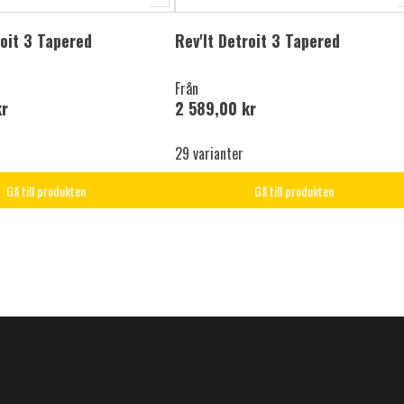
roit 3 Tapered
Rev'It Detroit 3 Tapered
Från
kr
2 589,00 kr
29 varianter
Gå till produkten
Gå till produkten