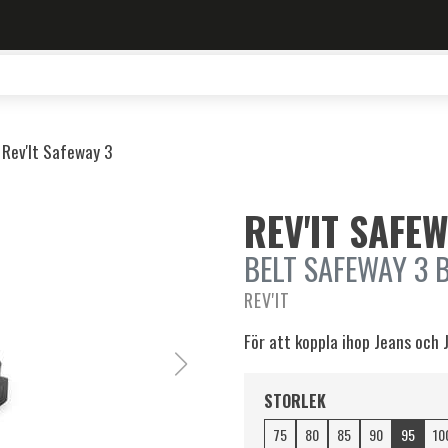
Rev'It Safeway 3
REV'IT SAFEW
BELT SAFEWAY 3 B
REV'IT
För att koppla ihop Jeans och Ja
STORLEK
75
80
85
90
95
10