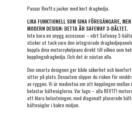
Passar Rev'It:s jackor med kort dragkedja.
LIKA FUNKTIONELL SOM SINA FÖREGÅNGARE, MEN
MODERN DESIGN: DETTA ÄR SAFEWAY 3-BÄLTET.
Inte bara en snygg accessoar – vårt Safeway 3-bälte,
sticker ut tack vare den integrerade dragkedjepanele
koppla dina motorcykeljeans direkt till vilken som he
kopplingsdragkedja. Och det är nästan alla.
Den smarta designen ger både säkerhet och komfort g
sitter på plats. Dessutom slipper du risken för vindd
av ryggen. Vi är medvetna om att kopplingen mellan 
belastar bältesöglorna. Var lugn – alla REV’IT! motor
att klara belastningen, med diagonalt placerade bält
bältesöglor i bakre midjan.