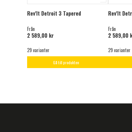
Rev'It Detroit 3 Tapered
Rev'It Det
Från
Från
2 589,00 kr
2 589,00 
29 varianter
29 varianter
Gå till produkten