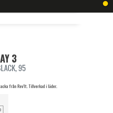
AY 3
LACK, 95
cka från Rev'It. Tillverkad i läder.
0