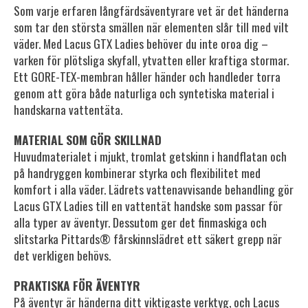
Som varje erfaren långfärdsäventyrare vet är det händerna
som tar den största smällen när elementen slår till med vilt
väder. Med Lacus GTX Ladies behöver du inte oroa dig –
varken för plötsliga skyfall, ytvatten eller kraftiga stormar.
Ett GORE-TEX-membran håller händer och handleder torra
genom att göra både naturliga och syntetiska material i
handskarna vattentäta.
MATERIAL SOM GÖR SKILLNAD
Huvudmaterialet i mjukt, tromlat getskinn i handflatan och
på handryggen kombinerar styrka och flexibilitet med
komfort i alla väder. Lädrets vattenavvisande behandling gör
Lacus GTX Ladies till en vattentät handske som passar för
alla typer av äventyr. Dessutom ger det finmaskiga och
slitstarka Pittards® fårskinnslädret ett säkert grepp när
det verkligen behövs.
PRAKTISKA FÖR ÄVENTYR
På äventyr är händerna ditt viktigaste verktyg, och Lacus