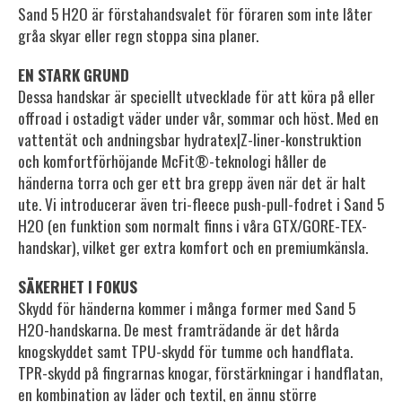
Sand 5 H2O är förstahandsvalet för föraren som inte låter
gråa skyar eller regn stoppa sina planer.
EN STARK GRUND
Dessa handskar är speciellt utvecklade för att köra på eller
offroad i ostadigt väder under vår, sommar och höst. Med en
vattentät och andningsbar hydratex|Z-liner-konstruktion
och komfortförhöjande McFit®-teknologi håller de
händerna torra och ger ett bra grepp även när det är halt
ute. Vi introducerar även tri-fleece push-pull-fodret i Sand 5
H2O (en funktion som normalt finns i våra GTX/GORE-TEX-
handskar), vilket ger extra komfort och en premiumkänsla.
SÄKERHET I FOKUS
Skydd för händerna kommer i många former med Sand 5
H2O-handskarna. De mest framträdande är det hårda
knogskyddet samt TPU-skydd för tumme och handflata.
TPR-skydd på fingrarnas knogar, förstärkningar i handflatan,
en kombination av läder och textil, en ännu större