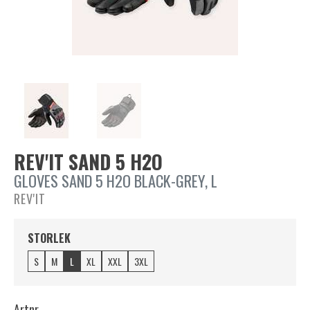
REV'IT SAND 5 H2O
GLOVES SAND 5 H2O BLACK-GREY, L
REV'IT
STORLEK
S
M
L
XL
XXL
3XL
Artnr.