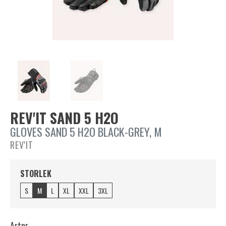
REV'IT SAND 5 H2O
GLOVES SAND 5 H2O BLACK-GREY, M
REV'IT
STORLEK
S
M
L
XL
XXL
3XL
Artnr.