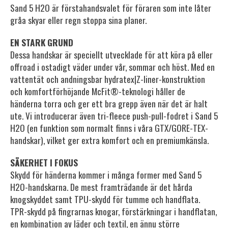
Sand 5 H2O är förstahandsvalet för föraren som inte låter
gråa skyar eller regn stoppa sina planer.
EN STARK GRUND
Dessa handskar är speciellt utvecklade för att köra på eller
offroad i ostadigt väder under vår, sommar och höst. Med en
vattentät och andningsbar hydratex|Z-liner-konstruktion
och komfortförhöjande McFit®-teknologi håller de
händerna torra och ger ett bra grepp även när det är halt
ute. Vi introducerar även tri-fleece push-pull-fodret i Sand 5
H2O (en funktion som normalt finns i våra GTX/GORE-TEX-
handskar), vilket ger extra komfort och en premiumkänsla.
SÄKERHET I FOKUS
Skydd för händerna kommer i många former med Sand 5
H2O-handskarna. De mest framträdande är det hårda
knogskyddet samt TPU-skydd för tumme och handflata.
TPR-skydd på fingrarnas knogar, förstärkningar i handflatan,
en kombination av läder och textil, en ännu större