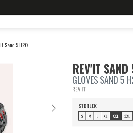
'It Sand 5 H2O
REV'IT SAND
GLOVES SAND 5 H
REV'IT
STORLEK
S
M
L
XL
XXL
3XL