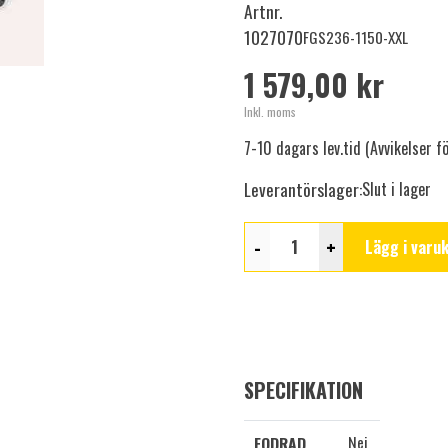
Artnr.
1027070
FGS236-1150-XXL
1 579,00 kr
Inkl. moms
7-10 dagars lev.tid (Avvikelser 
Leverantörslager:
Slut i lager
-
+
Lägg i varu
SPECIFIKATION
Nej
FODRAD