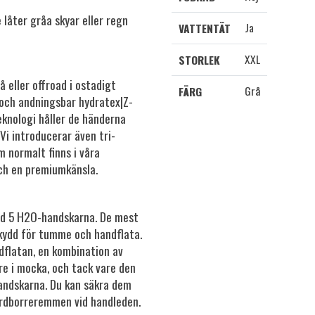
låter gråa skyar eller regn
Ja
VATTENTÄT
XXL
STORLEK
å eller offroad i ostadigt
Grå
FÄRG
 och andningsbar hydratex|Z-
knologi håller de händerna
Vi introducerar även tri-
m normalt finns i våra
ch en premiumkänsla.
d 5 H2O-handskarna. De mest
ydd för tumme och handflata.
dflatan, en kombination av
are i mocka, och tack vare den
handskarna. Du kan säkra dem
ardborreremmen vid handleden.