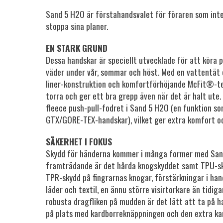
Sand 5 H2O är förstahandsvalet för föraren som inte 
stoppa sina planer.
EN STARK GRUND
Dessa handskar är speciellt utvecklade för att köra p
väder under vår, sommar och höst. Med en vattentät
liner-konstruktion och komfortförhöjande McFit®-te
torra och ger ett bra grepp även när det är halt ute. 
fleece push-pull-fodret i Sand 5 H2O (en funktion so
GTX/GORE-TEX-handskar), vilket ger extra komfort o
SÄKERHET I FOKUS
Skydd för händerna kommer i många former med San
framträdande är det hårda knogskyddet samt TPU-sk
TPR-skydd på fingrarnas knogar, förstärkningar i han
läder och textil, en ännu större visirtorkare än tidig
robusta dragfliken på mudden är det lätt att ta på 
på plats med kardborreknäppningen och den extra k