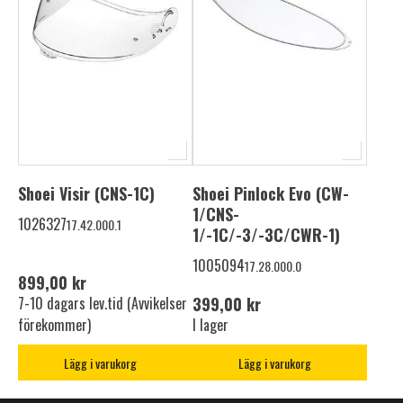
Shoei Visir (CNS-1C)
Shoei Pinlock Evo (CW-
1/CNS-
1026327
17.42.000.1
1/-1C/-3/-3C/CWR-1)
1005094
17.28.000.0
899,00 kr
7-10 dagars lev.tid (Avvikelser
399,00 kr
förekommer)
I lager
Lägg i varukorg
Lägg i varukorg