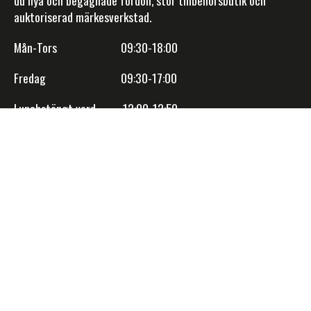
du nya och begagnade fordon, stor tillbehörsbutik och
auktoriserad märkesverkstad.
Mån-Tors 09:30-18:00
Fredag 09:30-17:00
Lunchstängt vard. 12:00-12:50
Lördag V.25-32 Stängt
Söndag/Röda dagar Stängt