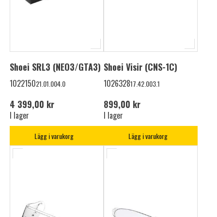
Shoei SRL3 (NEO3/GTA3)
Shoei Visir (CNS-1C)
1022150
1026328
21.01.004.0
17.42.003.1
4 399,00 kr
899,00 kr
I lager
I lager
Lägg i varukorg
Lägg i varukorg