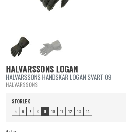
HALVARSSONS LOGAN
HALVARSSONS HANDSKAR LOGAN SVART 09
HALVARSSONS
STORLEK
5
6
7
8
9
10
11
12
13
14
Artnr.