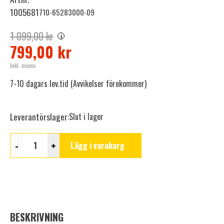
1005681
710-65283000-09
1 099,00 kr
i
799,00 kr
Inkl. moms
7-10 dagars lev.tid (Avvikelser förekommer)
Leverantörslager:
Slut i lager
-
+
Lägg i varukorg
BESKRIVNING