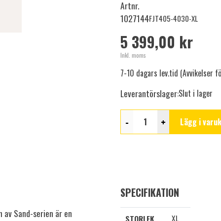
Artnr.
1027144
FJT405-4030-XL
5 399,00 kr
Inkl. moms
7-10 dagars lev.tid (Avvikelser 
Leverantörslager:
Slut i lager
-
+
Lägg i varu
SPECIFIKATION
n av Sand-serien är en
XL
STORLEK