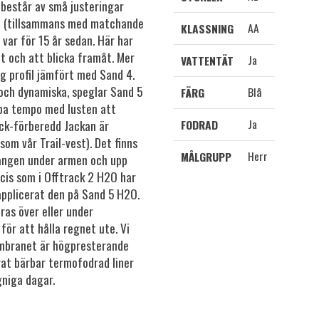
 består av små justeringar
an (tillsammans med matchande
AA
KLASSNING
 var för 15 år sedan. Här har
it och att blicka framåt. Mer
Ja
VATTENTÄT
g profil jämfört med Sand 4.
 och dynamiska, speglar Sand 5
Blå
FÄRG
ba tempo med lusten att
Ja
ack-förberedd Jackan är
FODRAD
som vår Trail-vest). Det finns
Herr
MÅLGRUPP
slangen under armen och upp
cis som i Offtrack 2 H2O har
applicerat den på Sand 5 H2O.
as över eller under
för att hålla regnet ute. Vi
mbranet är högpresterande
rat bärbar termofodrad liner
gniga dagar.