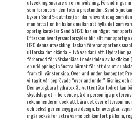
utveckling snarare än en omvälvning. Förändringarna
som förbättrar den totala prestandan. Sand 5-jack
byxor i Sand 5-outfiten) är lika relevant idag som den
man hittat en fin balans mellan att hylla det som var
sportig karaktär Sand 5 H2O har en något mer sporti
Eftersom äventyrsmotorcyklar blir allt mer sportiga
H2O denna utveckling. Jackan förenar sportens snab
utforska det okända – två världar i ett. Hydration p
förberedd för vätskeblåsa i nederdelen av bakfickan (
en urklippning i vänstra hörnet för att dra ut drick
fram till vänster sida. Over-and-under-konceptet Pre
vi tagit vår beprövade “over and under”-lösning och 
Den avtagbara hydratex 3L-vattentäta fodret kan bär
skyddslagret – beroende på din personliga preferens 
rekommenderar dock att bära det över eftersom me
och också ger en snyggare design. En avtagbar, sepa
ingår också för extra värme och komfort på kalla, re