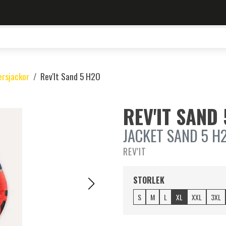
ersjackor
Rev'It Sand 5 H2O
REV'IT SAND
JACKET SAND 5 H2
REV'IT
STORLEK
S
M
L
XL
XXL
3XL