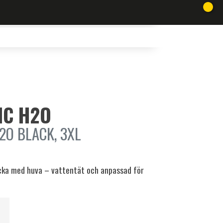
FIC H2O
2O BLACK, 3XL
acka med huva – vattentät och anpassad för