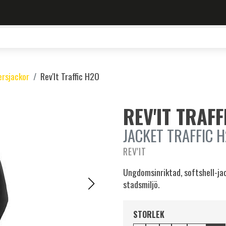
ersjackor
Rev'It Traffic H2O
REV'IT TRAF
JACKET TRAFFIC H
REV'IT
Ungdomsinriktad, softshell-j
stadsmiljö.
STORLEK