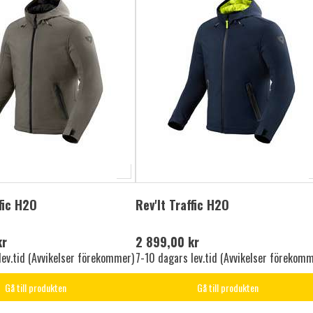
ffic H2O
Rev'It Traffic H2O
kr
2 899,00 kr
lev.tid (Avvikelser förekommer)
7-10 dagars lev.tid (Avvikelser förekomm
Gå till produkten
Gå till produkten