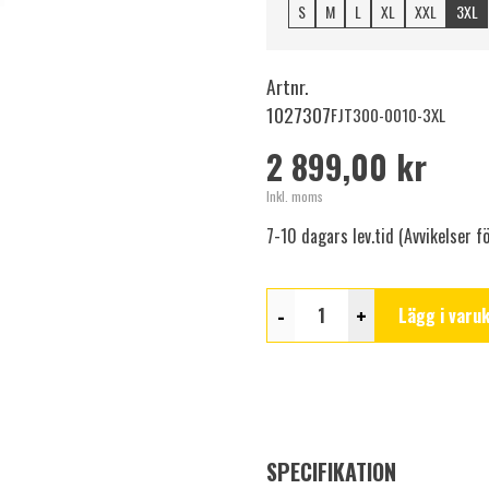
S
M
L
XL
XXL
3XL
Artnr.
1027307
FJT300-0010-3XL
2 899,00 kr
Inkl. moms
7-10 dagars lev.tid (Avvikelser 
-
+
Lägg i varu
SPECIFIKATION