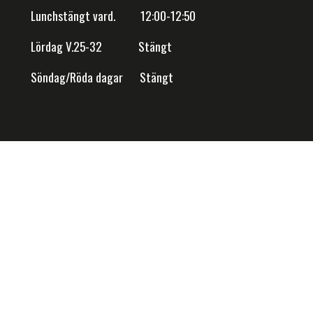
Lunchstängt vard. 12:00-12:50
Lördag V.25-32 Stängt
Söndag/Röda dagar Stängt
NIET I VÄRING AB 2026. ALL RIGHTS RESERVED.
POWERED BY EM