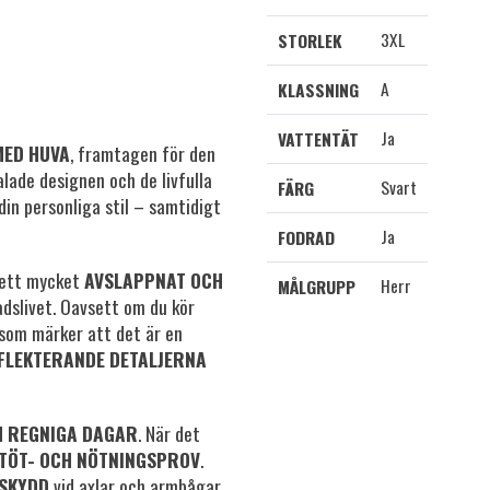
3XL
STORLEK
A
KLASSNING
Ja
VATTENTÄT
MED HUVA
, framtagen för den
lade designen och de livfulla
Svart
FÄRG
din personliga stil – samtidigt
Ja
FODRAD
n ett mycket
AVSLAPPNAT OCH
Herr
MÅLGRUPP
adslivet. Oavsett om du kör
som märker att det är en
FLEKTERANDE DETALJERNA
H REGNIGA DAGAR
. När det
TÖT- OCH NÖTNINGSPROV
.
 SKYDD
vid axlar och armbågar,