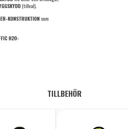
RYGGSKYDD
(tillval).
NER-KONSTRUKTION
som
FIC H2O-
TILLBEHÖR