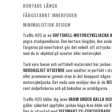
KORTARE LÄNGD
FÄRGSTARKT INNERFODER
MINIMALISTISK DESIGN
Traffic H2O är en
SOFTSHELL-MOTORCYKELJACKA 
yngre stadspendlaren. Den kortare längden, den avska
färgerna på innerfodret gör det enkelt att uttrycka 
som du är skyddad på scooter eller motorcykel.
Tack vare huvan och softshell-materialet har jacka
VARDAGLIGT UTSEENDE
som smälter in perfekt i st
eller promenerar genom stan är det knappast någon 
motorcykeljacka. Det enda som avslöjar den är de
RE
runt midjefickorna och på baksidan av armbågarna.
Traffic H2O håller dig även
VARM UNDER KALLA OC
gäller säkerhet uppfyller jackan höga krav både vid
S
Den är utrustad med
SEESMART CE-CERTIFIERADE