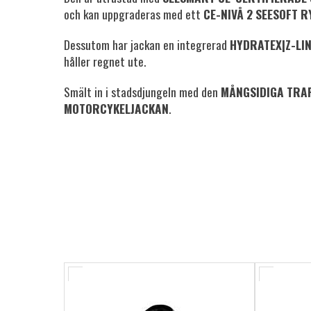
och kan uppgraderas med ett
CE-NIVÅ 2 SEESOFT 
Dessutom har jackan en integrerad
HYDRATEX|Z-LI
håller regnet ute.
Smält in i stadsdjungeln med den
MÅNGSIDIGA TRAF
MOTORCYKELJACKAN
.