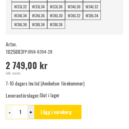
W33L32
W33L34
W33L36
W34L30
W34L32
W34L34
W34L36
W36L30
W36L32
W36L34
W36L36
W38L34
W38L36
Artnr.
1025883
FPJ056-6354-28
2 749,00 kr
Inkl. moms
7-10 dagars lev.tid (Avvikelser förekommer)
Leverantörslager:
Slut i lager
-
+
Lägg i varukorg