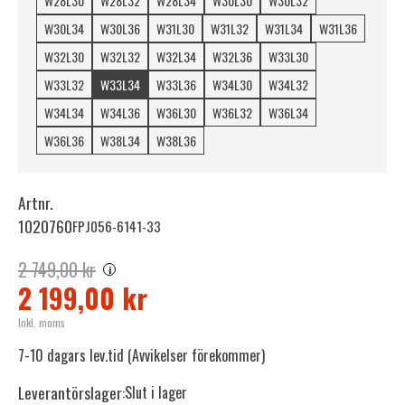
W28L30
W28L32
W28L34
W30L30
W30L32
W30L34
W30L36
W31L30
W31L32
W31L34
W31L36
W32L30
W32L32
W32L34
W32L36
W33L30
W33L32
W33L34
W33L36
W34L30
W34L32
W34L34
W34L36
W36L30
W36L32
W36L34
W36L36
W38L34
W38L36
Artnr.
1020760
FPJ056-6141-33
2 749,00 kr
i
2 199,00 kr
Inkl. moms
7-10 dagars lev.tid (Avvikelser förekommer)
Leverantörslager:
Slut i lager