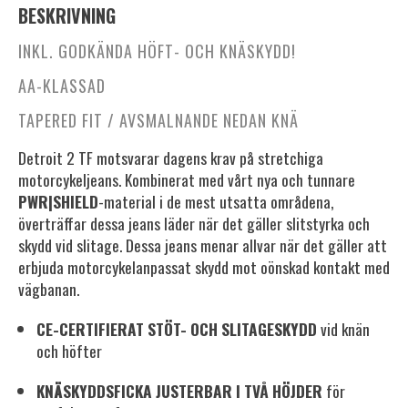
BESKRIVNING
INKL. GODKÄNDA HÖFT- OCH KNÄSKYDD!
AA-KLASSAD
TAPERED FIT / AVSMALNANDE NEDAN KNÄ
Detroit 2 TF motsvarar dagens krav på stretchiga
motorcykeljeans. Kombinerat med vårt nya och tunnare
PWR|SHIELD
-material i de mest utsatta områdena,
överträffar dessa jeans läder när det gäller slitstyrka och
skydd vid slitage. Dessa jeans menar allvar när det gäller att
erbjuda motorcykelanpassat skydd mot oönskad kontakt med
vägbanan.
CE-CERTIFIERAT STÖT- OCH SLITAGESKYDD
vid knän
och höfter
KNÄSKYDDSFICKA JUSTERBAR I TVÅ HÖJDER
för