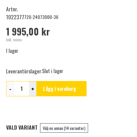
Artnr.
1022377
720-24073000-36
1 995,00 kr
Inkl. moms
I lager
Leverantörslager:
Slut i lager
-
+
Lägg i varukorg
VALD VARIANT
Välj en annan (14 varianter)