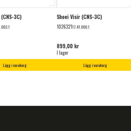
r (CNS-3C)
Shoei Visir (CNS-3C)
1026321
1.003.1
17.41.000.1
899,00 kr
I lager
Lägg i varukorg
Lägg i varukorg