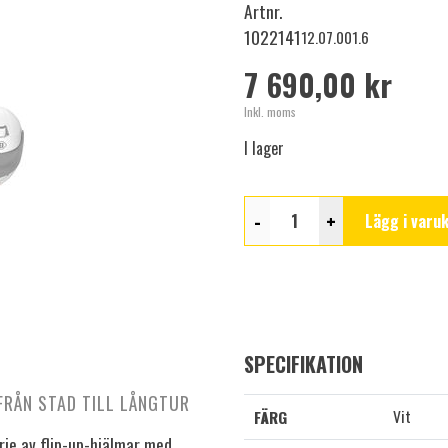
Artnr.
1022141
12.07.001.6
7 690,00 kr
Inkl. moms
I lager
-
+
Lägg i varu
SPECIFIKATION
FRÅN STAD TILL LÅNGTUR
Vit
FÄRG
ie av flip-up-hjälmar med