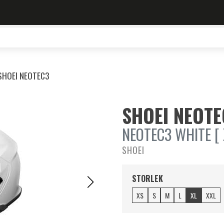
SHOEI NEOTEC3
SHOEI NEOTE
NEOTEC3 WHITE [ 
SHOEI
STORLEK
XS
S
M
L
XL
XXL