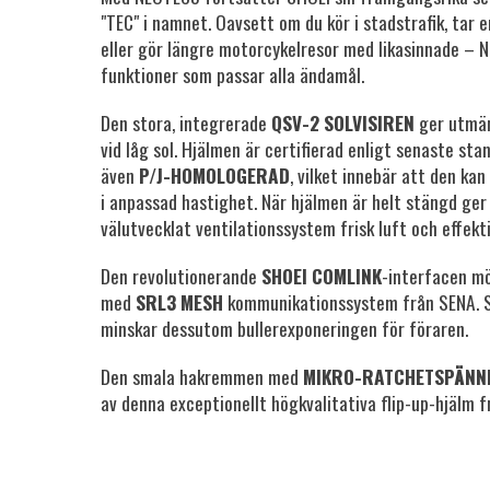
"TEC" i namnet. Oavsett om du kör i stadstrafik, tar e
eller gör längre motorcykelresor med likasinnade –
funktioner som passar alla ändamål.
Den stora, integrerade
QSV-2 SOLVISIREN
ger utmär
vid låg sol. Hjälmen är certifierad enligt senaste st
även
P/J-HOMOLOGERAD
, vilket innebär att den k
i anpassad hastighet. När hjälmen är helt stängd ger
välutvecklat ventilationssystem frisk luft och effekti
Den revolutionerande
SHOEI COMLINK
-interfacen mö
med
SRL3 MESH
kommunikationssystem från SENA. S
minskar dessutom bullerexponeringen för föraren.
Den smala hakremmen med
MIKRO-RATCHETSPÄNN
av denna exceptionellt högkvalitativa flip-up-hjälm f