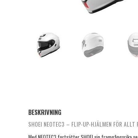
BESKRIVNING
SHOEI NEOTEC3 – FLIP-UP-HJÄLMEN FÖR ALLT 
Med NEOTEC3 fortsätter SHOEI sin framgångsrika ser