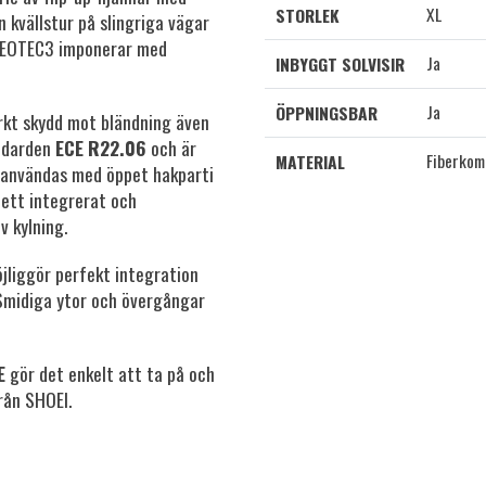
XL
STORLEK
n kvällstur på slingriga vägar
 NEOTEC3 imponerar med
Ja
INBYGGT SOLVISIR
Ja
ÖPPNINGSBAR
kt skydd mot bländning även
andarden
ECE R22.06
och är
Fiberkom
MATERIAL
an användas med öppet hakparti
 ett integrerat och
v kylning.
jliggör perfekt integration
midiga ytor och övergångar
E
gör det enkelt att ta på och
rån SHOEI.