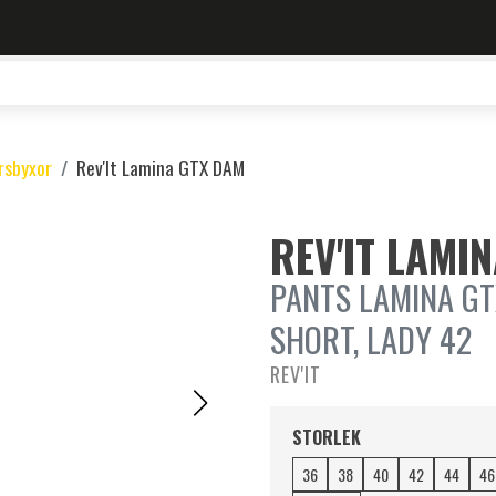
rsbyxor
Rev'It Lamina GTX DAM
REV'IT LAMI
PANTS LAMINA GT
SHORT, LADY 42
REV'IT
STORLEK
36
38
40
42
44
46