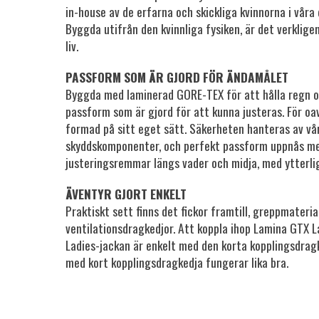
in-house av de erfarna och skickliga kvinnorna i våra
Byggda utifrån den kvinnliga fysiken, är det verklige
liv.
PASSFORM SOM ÄR GJORD FÖR ÄNDAMÅLET
Byggda med laminerad GORE-TEX för att hålla regn o
passform som är gjord för att kunna justeras. För oav
formad på sitt eget sätt. Säkerheten hanteras av v
skyddskomponenter, och perfekt passform uppnås me
justeringsremmar längs vader och midja, med ytterlig
ÄVENTYR GJORT ENKELT
Praktiskt sett finns det fickor framtill, greppmateria
ventilationsdragkedjor. Att koppla ihop Lamina GTX
Ladies-jackan är enkelt med den korta kopplingsdragk
med kort kopplingsdragkedja fungerar lika bra.