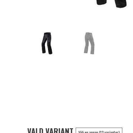
VALD VARIANT
Välj en annan (12 varianter)