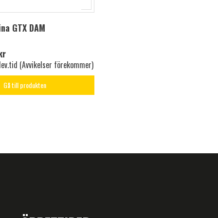
mina GTX DAM
kr
lev.tid (Avvikelser förekommer)
Gå till produkten