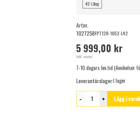
42-Lång
Artnr.
1027258
FPT128-1052-L42
5 999,00 kr
Inkl. moms
7-10 dagars lev.tid (Avvikelser 
Leverantörslager:
I lager
-
+
Lägg i varu