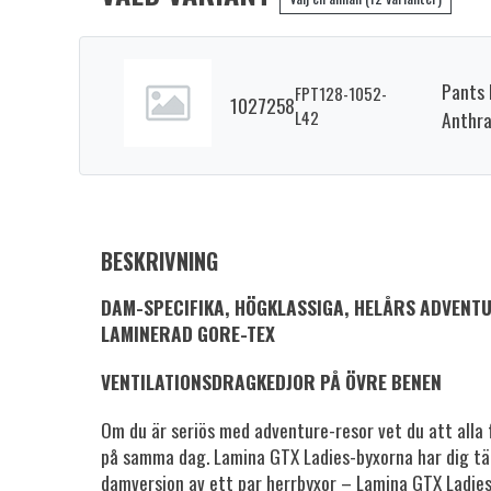
Pants 
FPT128-1052-
1027258
L42
Anthra
BESKRIVNING
DAM-SPECIFIKA, HÖGKLASSIGA, HELÅRS ADVENT
LAMINERAD GORE-TEX
VENTILATIONSDRAGKEDJOR PÅ ÖVRE BENEN
Om du är seriös med adventure-resor vet du att alla fy
på samma dag. Lamina GTX Ladies-byxorna har dig täc
damversion av ett par herrbyxor – Lamina GTX Ladie