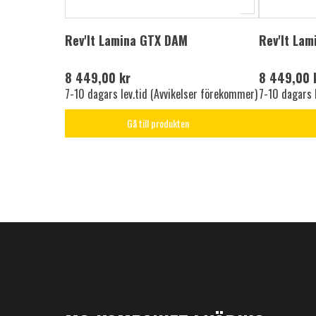
Rev'It Lamina GTX DAM
Rev'It La
8 449,00 kr
8 449,00 
7-10 dagars lev.tid (Avvikelser förekommer)
7-10 dagars 
Gå till produkten