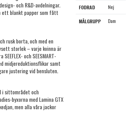
 design- och R&D-avdelningar.
Nej
FODRAD
n ett blankt papper som fått
Dam
MÅLGRUPP
ch rusk borta, och med en
sett storlek – varje kvinna är
åra SEEFLEX- och SEESMART-
d midjereduktionsflikar samt
are justering vid bensluten.
l i sittområdet och
 Ladies-byxorna med Lamina GTX
edjan, men alla våra jackor