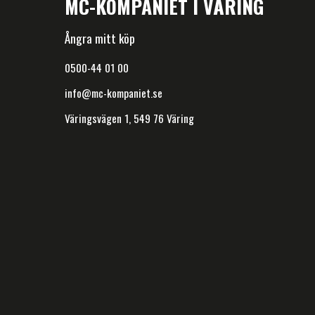
MC-KOMPANIET I VÄRING
Ångra mitt köp
0500-44 01 00
info@mc-kompaniet.se
Väringsvägen 1, 549 76 Väring