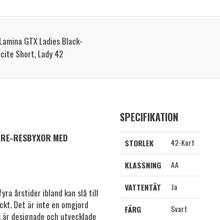
Lamina GTX Ladies Black-
cite Short, Lady 42
SPECIFIKATION
URE-RESBYXOR MED
42-Kort
STORLEK
AA
KLASSNING
Ja
VATTENTÄT
ra årstider ibland kan slå till
kt. Det är inte en omgjord
Svart
FÄRG
s är designade och utvecklade