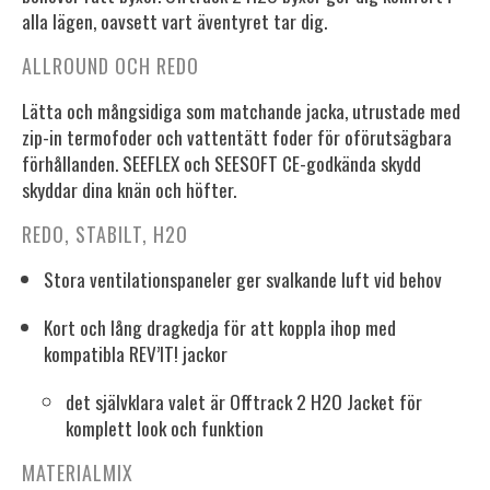
alla lägen, oavsett vart äventyret tar dig.
ALLROUND OCH REDO
Lätta och mångsidiga som matchande jacka, utrustade med
zip-in termofoder och vattentätt foder för oförutsägbara
förhållanden. SEEFLEX och SEESOFT CE-godkända skydd
skyddar dina knän och höfter.
REDO, STABILT, H2O
Stora ventilationspaneler ger svalkande luft vid behov
Kort och lång dragkedja för att koppla ihop med
kompatibla REV’IT! jackor
det självklara valet är Offtrack 2 H2O Jacket för
komplett look och funktion
MATERIALMIX