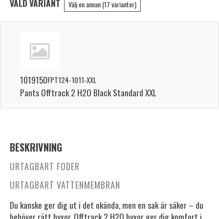
VALD VARIANT
Välj en annan (17 varianter)
1019150
FPT124-1011-XXL
Pants Offtrack 2 H2O Black Standard XXL
BESKRIVNING
URTAGBART FODER
URTAGBART VATTENMEMBRAN
Du kanske ger dig ut i det okända, men en sak är säker – du
behöver rätt byxor. Offtrack 2 H2O byxor ger dig komfort i