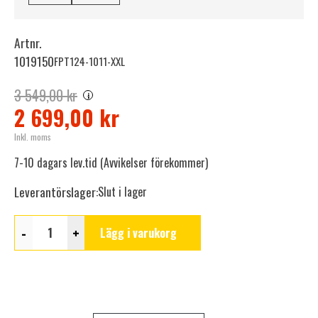
Artnr.
1019150
FPT124-1011-XXL
3 549,00 kr
i
2 699,00 kr
Inkl. moms
7-10 dagars lev.tid (Avvikelser förekommer)
Leverantörslager:
Slut i lager
-
+
Lägg i varukorg