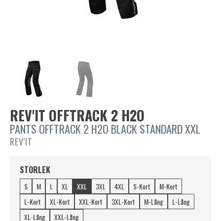
REV'IT OFFTRACK 2 H2O
PANTS OFFTRACK 2 H2O BLACK STANDARD XXL
REV'IT
STORLEK
S
M
L
XL
XXL
3XL
4XL
S-Kort
M-Kort
L-Kort
XL-Kort
XXL-Kort
3XL-Kort
M-Lång
L-Lång
XL-Lång
XXL-Lång