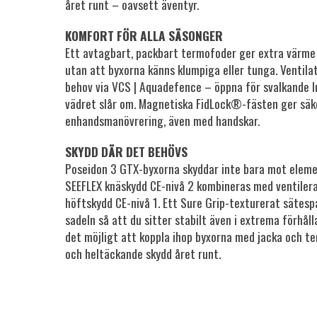
året runt – oavsett äventyr.
KOMFORT FÖR ALLA SÄSONGER
Ett avtagbart, packbart termofoder ger extra värme
utan att byxorna känns klumpiga eller tunga. Ventilat
behov via VCS | Aquadefence – öppna för svalkande l
vädret slår om. Magnetiska FidLock®-fästen ger säk
enhandsmanövrering, även med handskar.
SKYDD DÄR DET BEHÖVS
Poseidon 3 GTX-byxorna skyddar inte bara mot eleme
SEEFLEX knäskydd CE-nivå 2 kombineras med ventiler
höftskydd CE-nivå 1. Ett Sure Grip-texturerat sätesp
sadeln så att du sitter stabilt även i extrema förhål
det möjligt att koppla ihop byxorna med jacka och t
och heltäckande skydd året runt.