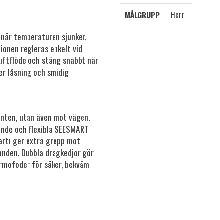
Herr
MÅLGRUPP
 när temperaturen sjunker,
ionen regleras enkelt vid
uftflöde och stäng snabbt när
er låsning och smidig
nten, utan även mot vägen.
ande och flexibla SEESMART
arti ger extra grepp mot
landen. Dubbla dragkedjor gör
ermofoder för säker, bekväm