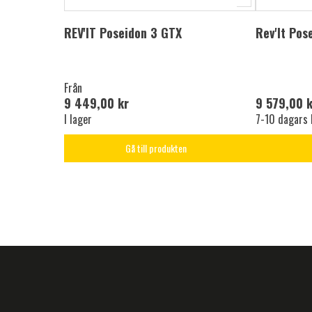
REV'IT Poseidon 3 GTX
Rev'It Pos
Från
9 449,00 kr
9 579,00 k
I lager
7-10 dagars 
Gå till produkten