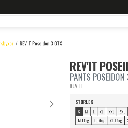
rsbyxor
REV'IT Poseidon 3 GTX
REV'IT POSE
PANTS POSEIDON 
REV'IT
STORLEK
S
M
L
XL
XXL
3XL
M-Lång
L-Lång
XL-Lång