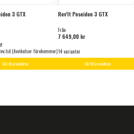
eidon 3 GTX
Rev'It Poseidon 3 GTX
Från
7 649,00 kr
r
lev.tid (Avvikelser förekommer)
14 varianter
Gå till produkten
Gå till produkten