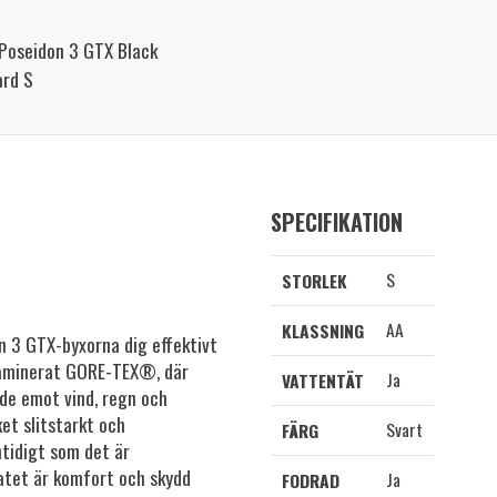
Poseidon 3 GTX Black
rd S
SPECIFIKATION
S
STORLEK
AA
KLASSNING
 3 GTX-byxorna dig effektivt
 laminerat GORE-TEX®, där
Ja
VATTENTÄT
de emot vind, regn och
et slitstarkt och
Svart
FÄRG
tidigt som det är
atet är komfort och skydd
Ja
FODRAD