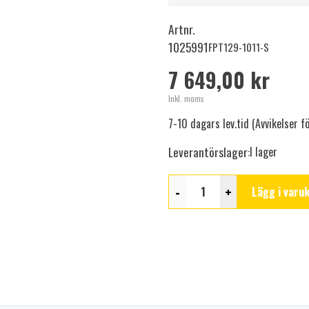
Artnr.
1025991
FPT129-1011-S
7 649,00 kr
Inkl. moms
7-10 dagars lev.tid (Avvikelser 
Leverantörslager:
I lager
-
+
Lägg i varu