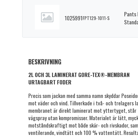
Pants 
1025991
FPT129-1011-S
Standa
BESKRIVNING
2L OCH 3L LAMINERAT GORE-TEX®-MEMBRAN
URTAGBART FODER
Precis som jackan med samma namn skyddar Poseidon
mot väder och vind. Tillverkade i två- och trelagers
membranet är direkt laminerat mot yttertyget, står 
vägspray utan kompromisser. Materialet är lätt, myck
motståndskraftigt mot både skär- och rivskador, sam
ventilerande, vindtätt och 100 % vattentätt. Result