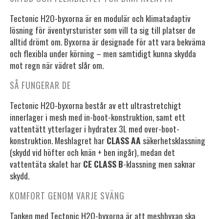
Tectonic H2O-byxorna är en modulär och klimatadaptiv
lösning för äventyrsturister som vill ta sig till platser de
alltid drömt om. Byxorna är designade för att vara bekväma
och flexibla under körning – men samtidigt kunna skydda
mot regn när vädret slår om.
SÅ FUNGERAR DE
Tectonic H2O-byxorna består av ett ultrastretchigt
innerlager i mesh med in-boot-konstruktion, samt ett
vattentätt ytterlager i hydratex 3L med over-boot-
konstruktion. Meshlagret har
CLASS AA
säkerhetsklassning
(skydd vid höfter och knän + ben ingår), medan det
vattentäta skalet har
CE CLASS B
-klassning men saknar
skydd.
KOMFORT GENOM VARJE SVÄNG
Tanken med Tectonic H2O-byxorna är att meshbyxan ska