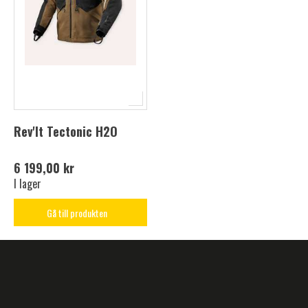
Rev'It Tectonic H2O
6 199,00 kr
I lager
Gå till produkten