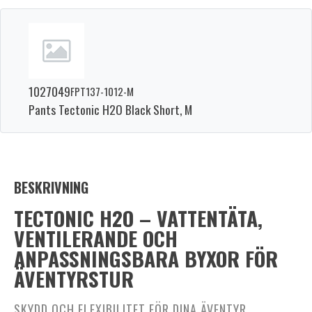
1027049
FPT137-1012-M
Pants Tectonic H2O Black Short, M
BESKRIVNING
TECTONIC H2O – VATTENTÄTA,
VENTILERANDE OCH
ANPASSNINGSBARA BYXOR FÖR
ÄVENTYRSTUR
SKYDD OCH FLEXIBILITET FÖR DINA ÄVENTYR