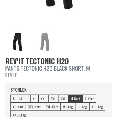
REV'IT TECTONIC H2O
PANTS TECTONIC H2O BLACK SHORT, M
REV'IT
STORLEK
S
M
L
XL
XXL
3XL
4XL
M-Kort
L-Kort
XL-Kort
XXL-Kort
3XL-Kort
M-Lång
L-Lång
XL-Lång
XXL-Lång