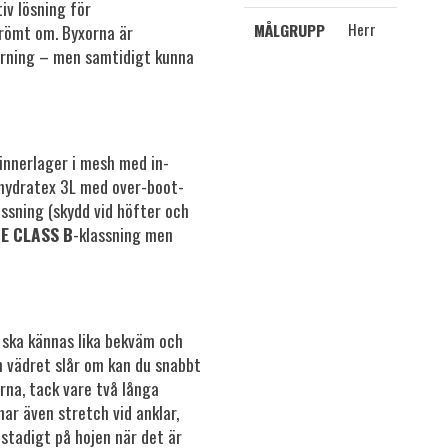
iv lösning för
Herr
MÅLGRUPP
 drömt om. Byxorna är
örning – men samtidigt kunna
innerlager i mesh med in-
 hydratex 3L med over-boot-
ssning (skydd vid höfter och
E CLASS B
-klassning men
ska kännas lika bekväm och
m vädret slår om kan du snabbt
rna, tack vare två långa
ar även stretch vid anklar,
a stadigt på hojen när det är