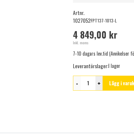
Artnr.
1027052
FPT137-1013-L
4 849,00 kr
Inkl. moms
7-10 dagars lev.tid (Avvikelser 
Leverantörslager:
I lager
-
+
Lägg i varu