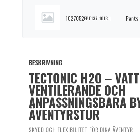
1027052
Pants 
FPT137-1013-L
BESKRIVNING
TECTONIC H2O – VATT
VENTILERANDE OCH
ANPASSNINGSBARA B
ÄVENTYRSTUR
SKYDD OCH FLEXIBILITET FÖR DINA ÄVENTYR