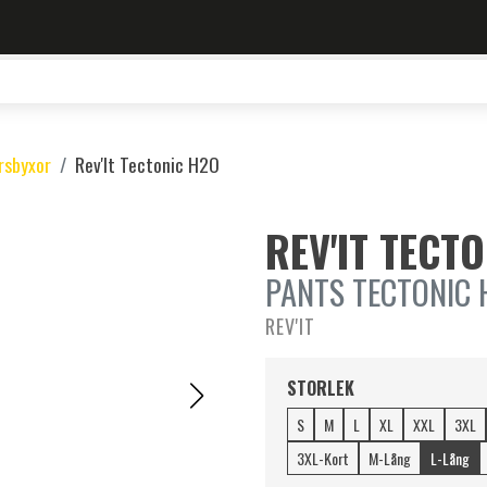
rsbyxor
Rev'It Tectonic H2O
REV'IT TECT
PANTS TECTONIC 
REV'IT
STORLEK
S
M
L
XL
XXL
3XL
3XL-Kort
M-Lång
L-Lång