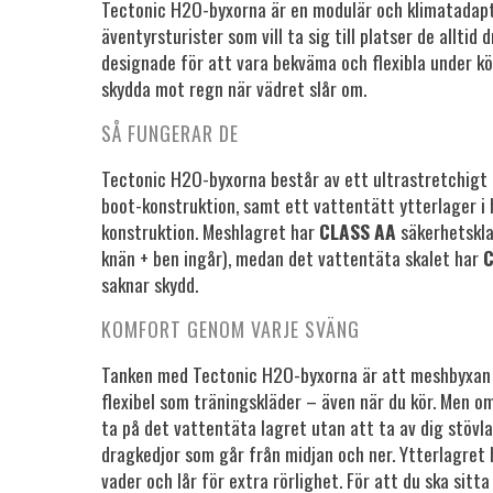
Tectonic H2O-byxorna är en modulär och klimatadapt
äventyrsturister som vill ta sig till platser de alltid
designade för att vara bekväma och flexibla under k
skydda mot regn när vädret slår om.
SÅ FUNGERAR DE
Tectonic H2O-byxorna består av ett ultrastretchigt 
boot-konstruktion, samt ett vattentätt ytterlager i
konstruktion. Meshlagret har
CLASS AA
säkerhetskla
knän + ben ingår), medan det vattentäta skalet har
C
saknar skydd.
KOMFORT GENOM VARJE SVÄNG
Tanken med Tectonic H2O-byxorna är att meshbyxan 
flexibel som träningskläder – även när du kör. Men o
ta på det vattentäta lagret utan att ta av dig stövla
dragkedjor som går från midjan och ner. Ytterlagret h
vader och lår för extra rörlighet. För att du ska sitt