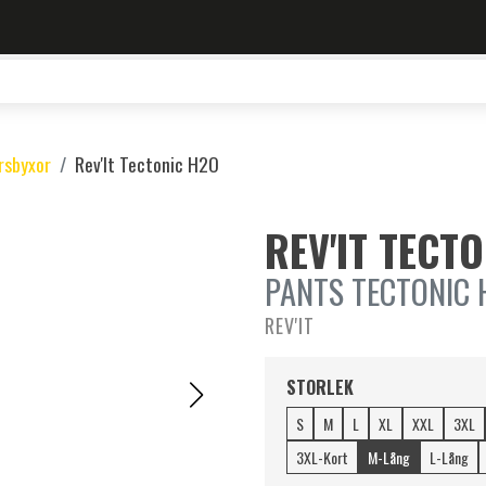
rsbyxor
Rev'It Tectonic H2O
REV'IT TECT
PANTS TECTONIC 
REV'IT
STORLEK
S
M
L
XL
XXL
3XL
3XL-Kort
M-Lång
L-Lång