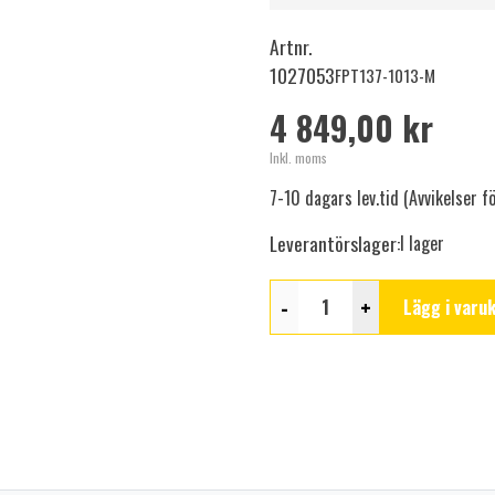
Artnr.
1027053
FPT137-1013-M
4 849,00 kr
Inkl. moms
7-10 dagars lev.tid (Avvikelser 
Leverantörslager:
I lager
-
+
Lägg i varu