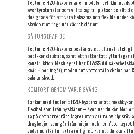
Tectonic H2O-byxorna är en modulär och klimatadapt
äventyrsturister som vill ta sig till platser de alltid
designade för att vara bekväma och flexibla under k
skydda mot regn när vädret slår om.
SÅ FUNGERAR DE
Tectonic H2O-byxorna består av ett ultrastretchigt 
boot-konstruktion, samt ett vattentätt ytterlager i
konstruktion. Meshlagret har
CLASS AA
säkerhetskla
knän + ben ingår), medan det vattentäta skalet har
C
saknar skydd.
KOMFORT GENOM VARJE SVÄNG
Tanken med Tectonic H2O-byxorna är att meshbyxan 
flexibel som träningskläder – även när du kör. Men o
ta på det vattentäta lagret utan att ta av dig stövla
dragkedjor som går från midjan och ner. Ytterlagret h
vader och lår för extra rörlighet. För att du ska sitt