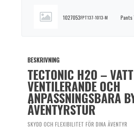
1027053
Pants 
FPT137-1013-M
BESKRIVNING
TECTONIC H2O – VATT
VENTILERANDE OCH
ANPASSNINGSBARA B
ÄVENTYRSTUR
SKYDD OCH FLEXIBILITET FÖR DINA ÄVENTYR