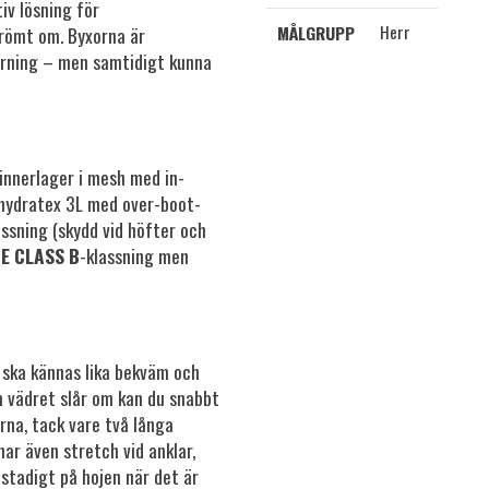
iv lösning för
Herr
MÅLGRUPP
 drömt om. Byxorna är
örning – men samtidigt kunna
innerlager i mesh med in-
 hydratex 3L med over-boot-
ssning (skydd vid höfter och
E CLASS B
-klassning men
ska kännas lika bekväm och
m vädret slår om kan du snabbt
rna, tack vare två långa
ar även stretch vid anklar,
a stadigt på hojen när det är