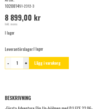
1020814
51-2312-3
8 899,00 kr
Inkl. moms
I lager
Leverantörslager:
I lager
-
+
Lägg i varukorg
BESKRIVNING
-Första Adventure Flip Up-hjälmen med P/J ECE 22.06-