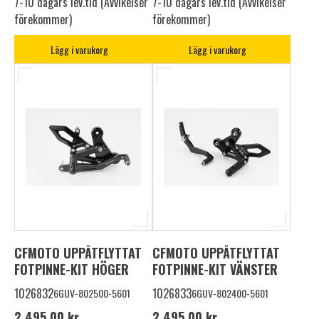
7-10 dagars lev.tid (Avvikelser
7-10 dagars lev.tid (Avvikelser
förekommer)
förekommer)
Lägg i varukorg
Lägg i varukorg
CFMOTO UPPÅTFLYTTAT
CFMOTO UPPÅTFLYTTAT
FOTPINNE-KIT HÖGER
FOTPINNE-KIT VÄNSTER
1026832
1026833
6GUV-802500-5601
6GUV-802400-5601
2 495,00 kr
2 495,00 kr