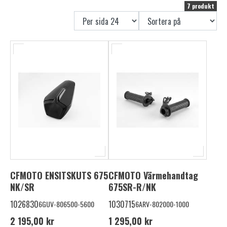
7 produkt
CFMOTO ENSITSKUTS 675
CFMOTO Värmehandtag
NK/SR
675SR-R/NK
1026830
1030715
6GUV-806500-5600
6ARV-802000-1000
2 195,00 kr
1 295,00 kr