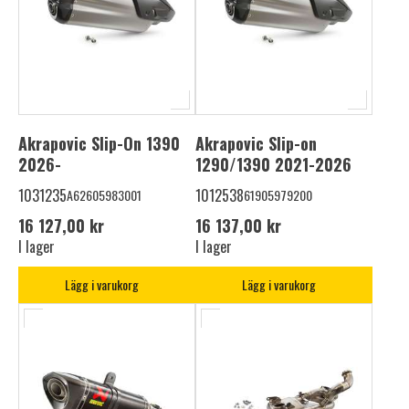
Akrapovic Slip-On 1390
Akrapovic Slip-on
2026-
1290/1390 2021-2026
1031235
1012538
A62605983001
61905979200
16 127,00 kr
16 137,00 kr
I lager
I lager
Lägg i varukorg
Lägg i varukorg