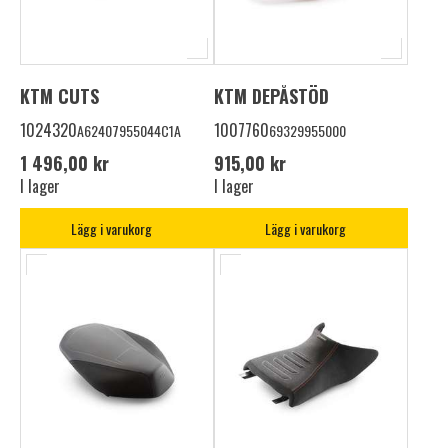
KTM CUTS
KTM DEPÅSTÖD
1024320
1007760
A62407955044C1A
69329955000
1 496,00 kr
915,00 kr
I lager
I lager
Lägg i varukorg
Lägg i varukorg