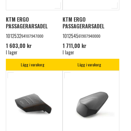
KTM ERGO
KTM ERGO
PASSAGERARSADEL
PASSAGERARSADEL
1012532
1012545
64107947000
61907940000
1 603,00 kr
1 711,00 kr
I lager
I lager
Lägg i varukorg
Lägg i varukorg