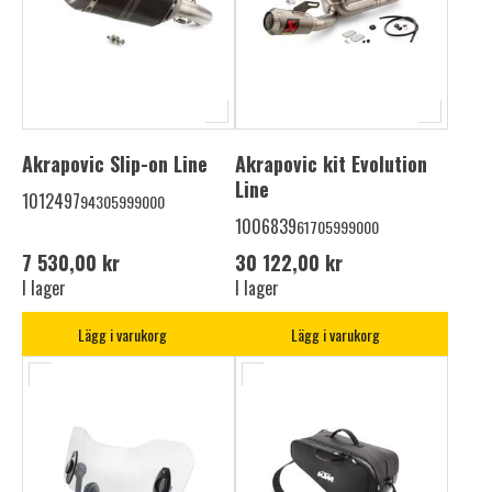
Akrapovic Slip-on Line
Akrapovic kit Evolution
Line
1012497
94305999000
1006839
61705999000
7 530,00 kr
30 122,00 kr
I lager
I lager
Lägg i varukorg
Lägg i varukorg