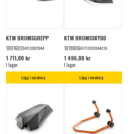
KTM BROMSGREPP
KTM BROMSSKYDD
1001602
1019806
64113902044
61713931044C1A
1 711,00 kr
1 496,00 kr
I lager
I lager
Lägg i varukorg
Lägg i varukorg