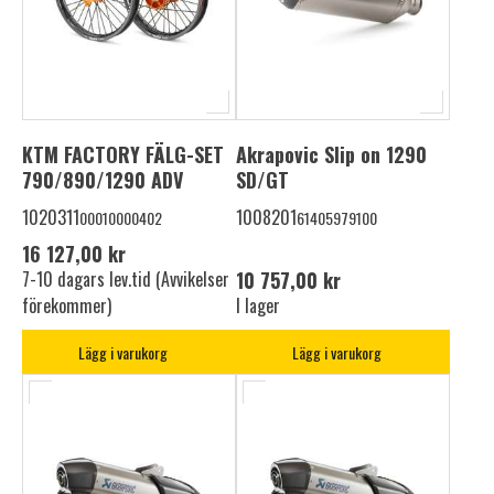
KTM FACTORY FÄLG-SET
Akrapovic Slip on 1290
790/890/1290 ADV
SD/GT
1020311
1008201
00010000402
61405979100
16 127,00 kr
7-10 dagars lev.tid (Avvikelser
10 757,00 kr
förekommer)
I lager
Lägg i varukorg
Lägg i varukorg