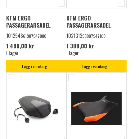
KTM ERGO
KTM ERGO
PASSAGERARSADEL
PASSAGERARSADEL
1012546
1021313
61907947000
93007947100
1 496,00 kr
1 388,00 kr
I lager
I lager
Lägg i varukorg
Lägg i varukorg