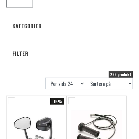
montering och en stilren finish jämfört med universella
lösningar.
Vi erbjuder tillbehör till alla KTM-modeller – Super
KATEGORIER
Adventure, Super Duke, Duke, SMT, RC, Adventure, SMC /
Enduro - så att du kan hitta rätt delar för just din
motorcykel. Vi fyller på shopen hela tiden, så kontakta oss
gärna om du inte hittar rätt tillbehör.
FILTER
FÖRDELAR MED KTM-SPECIFIKA
PRODUKTER
286 produkt
När du väljer modellanpassade tillbehör till din KTM slipper
du kompromissa med passform och funktion. Produkterna är
-15%
utvalda för att matcha KTM-specifikationer och design,
vilket gör monteringen smidig och resultatet mer
tillförlitligt i längden.