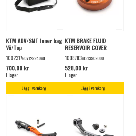
KTM ADV/SMT Inner bag
KTM BRAKE FLUID
Vä/Top
RESERVOIR COVER
1002317
1008783
60712924060
61313909000
700,00 kr
528,00 kr
I lager
I lager
Lägg i varukorg
Lägg i varukorg