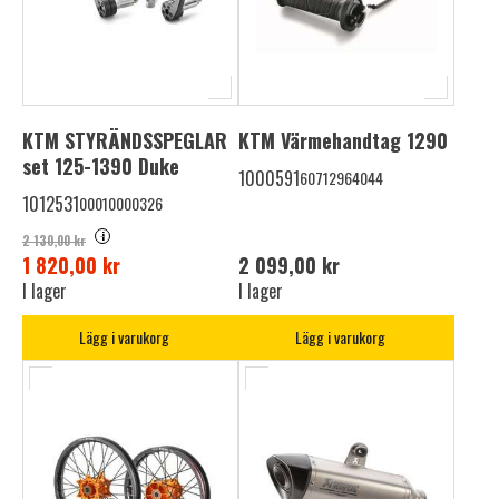
KTM STYRÄNDSSPEGLAR
KTM Värmehandtag 1290
set 125-1390 Duke
1000591
60712964044
1012531
00010000326
i
2 130,00 kr
1 820,00 kr
2 099,00 kr
I lager
I lager
Lägg i varukorg
Lägg i varukorg