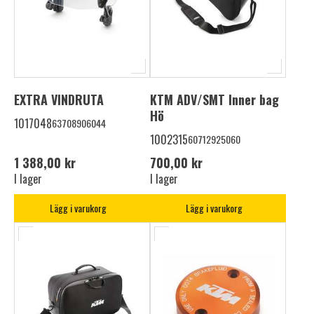
EXTRA VINDRUTA
KTM ADV/SMT Inner bag
Hö
1017048
63708906044
1002315
60712925060
1 388,00 kr
700,00 kr
I lager
I lager
Lägg i varukorg
Lägg i varukorg