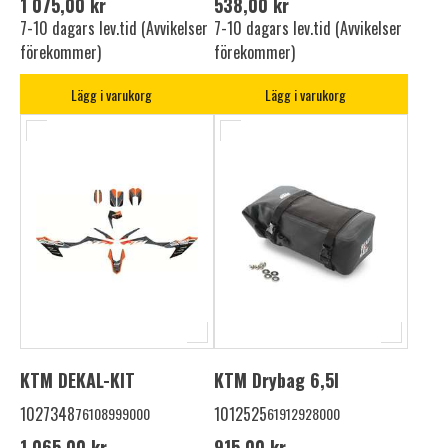
1 075,00 kr
538,00 kr
7-10 dagars lev.tid (Avvikelser
7-10 dagars lev.tid (Avvikelser
förekommer)
förekommer)
Lägg i varukorg
Lägg i varukorg
KTM DEKAL-KIT
KTM Drybag 6,5l
1027348
1012525
76108999000
61912928000
1 065,00 kr
915,00 kr