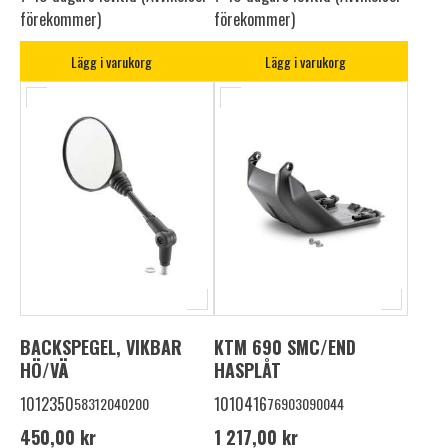
förekommer)
förekommer)
Lägg i varukorg
Lägg i varukorg
BACKSPEGEL, VIKBAR
KTM 690 SMC/END
HÖ/VÄ
HASPLÅT
1012350
1010416
58312040200
76903090044
450,00 kr
1 217,00 kr