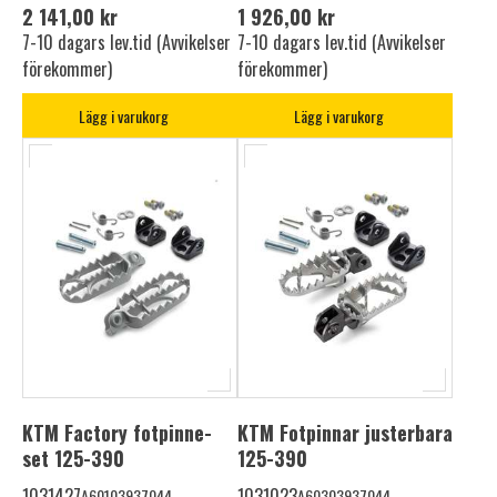
2 141,00 kr
1 926,00 kr
7-10 dagars lev.tid (Avvikelser
7-10 dagars lev.tid (Avvikelser
förekommer)
förekommer)
Lägg i varukorg
Lägg i varukorg
KTM Factory fotpinne-
KTM Fotpinnar justerbara
set 125-390
125-390
1031427
1031023
A60103937044
A60303937044