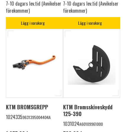
7-10 dagars lev.tid (Avvikelser
7-10 dagars lev.tid (Avvikelser
förekommer)
förekommer)
Lägg i varukorg
Lägg i varukorg
KTM BROMSGREPP
KTM Bromsskiveskydd
125-390
1024335
9631395004404A
1031024
A60109961000