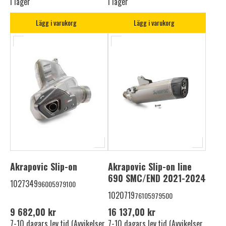
I lager
I lager
Lägg i varukorg
Lägg i varukorg
Akrapovic Slip-on
Akrapovic Slip-on line
690 SMC/END 2021-2024
1027349
96005979100
1020719
76105979500
9 682,00 kr
16 137,00 kr
7-10 dagars lev.tid (Avvikelser
7-10 dagars lev.tid (Avvikelser