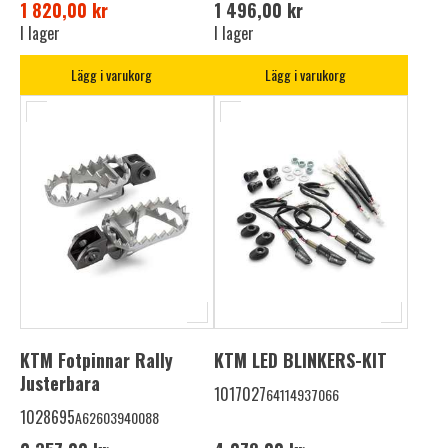
1 820,00 kr
1 496,00 kr
I lager
I lager
Lägg i varukorg
Lägg i varukorg
KTM Fotpinnar Rally
KTM LED BLINKERS-KIT
Justerbara
1017027
64114937066
1028695
A62603940088