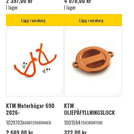
2 357,00 kr
4 078,00 kr
I lager
I lager
Lägg i varukorg
Lägg i varukorg
KTM Motorbågar 690
KTM
2026-
OLJEPÅFYLLNINGSLOCK
1029703
1001594
A60612968044EB
75038041100
2 689,00 kr
322,00 kr