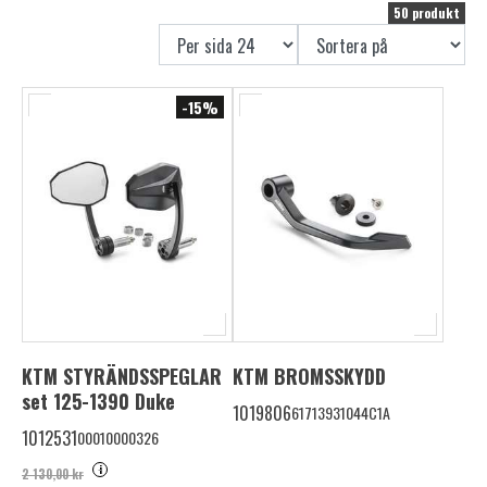
50 produkt
-15%
KTM STYRÄNDSSPEGLAR
KTM BROMSSKYDD
set 125-1390 Duke
1019806
61713931044C1A
1012531
00010000326
i
2 130,00 kr