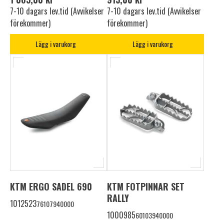
7-10 dagars lev.tid (Avvikelser
7-10 dagars lev.tid (Avvikelser
förekommer)
förekommer)
Lägg i varukorg
Lägg i varukorg
KTM ERGO SADEL 690
KTM FOTPINNAR SET
RALLY
1012523
76107940000
1000985
60103940000