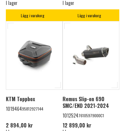
I lager
I lager
Lägg i varukorg
Lägg i varukorg
KTM Toppbox
Remus Slip-on 690
SMC/END 2021-2024
1019464
95812927144
1012524
76105979000C1
2 894,00 kr
12 899,00 kr