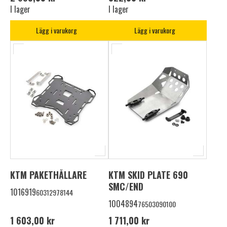
I lager
I lager
Lägg i varukorg
Lägg i varukorg
KTM PAKETHÅLLARE
KTM SKID PLATE 690
SMC/END
1016919
60312978144
1004894
76503090100
1 603,00 kr
1 711,00 kr