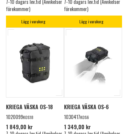
7-10 dagars lev.tid (Avvikelser
7-10 dagars lev.tid (Avvikelser
förekommer)
förekommer)
Lägg i varukorg
Lägg i varukorg
KRIEGA VÄSKA OS-18
KRIEGA VÄSKA OS-6
1020099
1030417
KOS18
KOS6
1 849,00 kr
1 349,00 kr
7-10 dagars lev.tid (Avvikelser
7-10 dagars lev.tid (Avvikelser