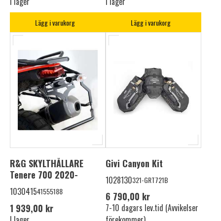
I lager
I lager
Lägg i varukorg
Lägg i varukorg
R&G SKYLTHÅLLARE
Givi Canyon Kit
Tenere 700 2020-
1028130
321-GRT721B
1030415
41555188
6 790,00 kr
1 939,00 kr
7-10 dagars lev.tid (Avvikelser
I lager
förekommer)