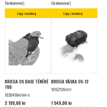
förekommer)
förekommer)
Lägg i varukorg
Lägg i varukorg
KRIEGA OS BASE TÉNÉRÉ
KRIEGA VÄSKA OS-12
700
1015212
KOS12
1030416
KOSBA-D
2 199,00 kr
1 549,00 kr