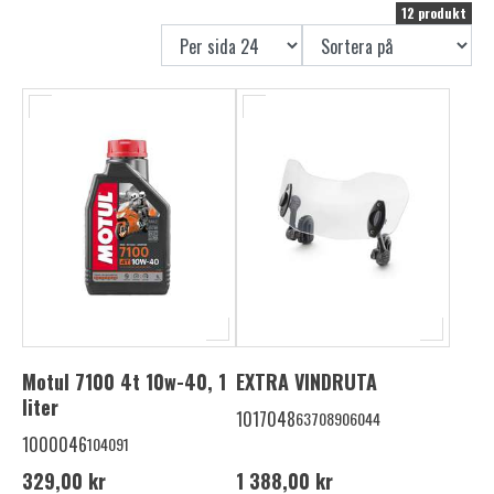
12 produkt
Motul 7100 4t 10w-40, 1
EXTRA VINDRUTA
liter
1017048
63708906044
1000046
104091
329,00 kr
1 388,00 kr