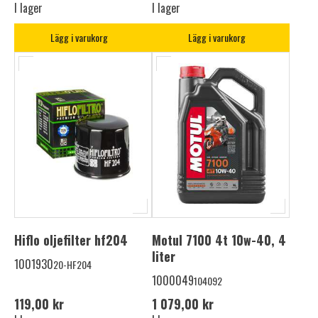
I lager
I lager
Lägg i varukorg
Lägg i varukorg
Hiflo oljefilter hf204
Motul 7100 4t 10w-40, 4
liter
1001930
20-HF204
1000049
104092
119,00 kr
1 079,00 kr