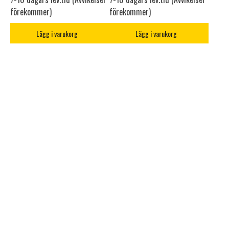
förekommer)
förekommer)
Lägg i varukorg
Lägg i varukorg
MC-KOMPANIET I VÄRING
Ångra mitt köp
0500-44 01 00
info@mc-kompaniet.se