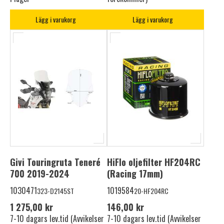
Lägg i varukorg
Lägg i varukorg
Givi Touringruta Teneré
HiFlo oljefilter HF204RC
700 2019-2024
(Racing 17mm)
1030471
1019584
323-D2145ST
20-HF204RC
1 275,00 kr
146,00 kr
7-10 dagars lev.tid (Avvikelser
7-10 dagars lev.tid (Avvikelser