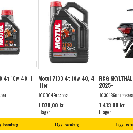
0 4t 10w-40, 1
Motul 7100 4t 10w-40, 4
R&G SKYLTHÅL
liter
2025-
1000049
1030186
4091
104092
RGLP0398
1 079,00 kr
1 413,00 kr
I lager
I lager
g i varukorg
Lägg i varukorg
Lägg i var