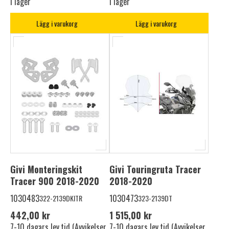
I lager
I lager
Lägg i varukorg
Lägg i varukorg
Givi Monteringskit
Givi Touringruta Tracer
Tracer 900 2018-2020
2018-2020
1030483
1030473
322-2139DKITR
323-2139DT
442,00 kr
1 515,00 kr
7-10 dagars lev.tid (Avvikelser
7-10 dagars lev.tid (Avvikelser