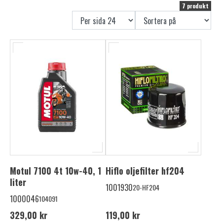
7 produkt
Motul 7100 4t 10w-40, 1
Hiflo oljefilter hf204
liter
1001930
20-HF204
1000046
104091
329,00 kr
119,00 kr