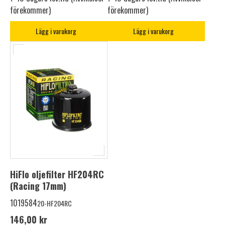
förekommer)
förekommer)
Lägg i varukorg
Lägg i varukorg
HiFlo oljefilter HF204RC
(Racing 17mm)
1019584
20-HF204RC
146,00 kr