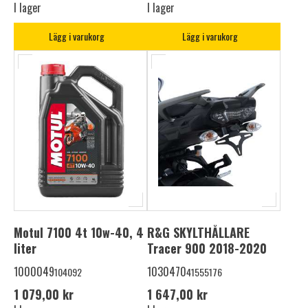
I lager
I lager
Lägg i varukorg
Lägg i varukorg
Motul 7100 4t 10w-40, 4
R&G SKYLTHÅLLARE
liter
Tracer 900 2018-2020
1000049
1030470
104092
41555176
1 079,00 kr
1 647,00 kr