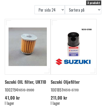
3 produkt
Suzuki OIL filter, UK110
Suzuki Oljefilter
1002794
1001851
16510-09J00
16510-07J10
41,00 kr
211,00 kr
I lager
I lager