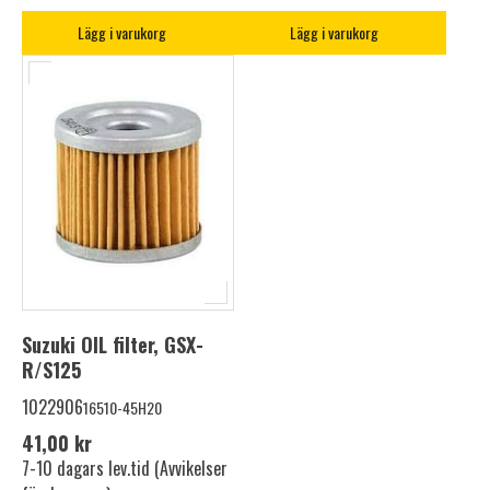
Lägg i varukorg
Lägg i varukorg
Suzuki OIL filter, GSX-
R/S125
1022906
16510-45H20
41,00 kr
7-10 dagars lev.tid (Avvikelser