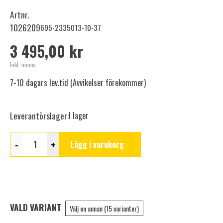
Artnr.
1026209
695-2335013-10-37
3 495,00 kr
Inkl. moms
7-10 dagars lev.tid (Avvikelser förekommer)
Leverantörslager:
I lager
-
+
Lägg i varukorg
VALD VARIANT
Välj en annan (15 varianter)