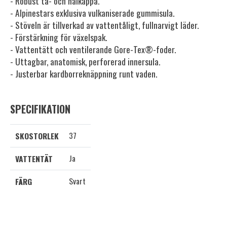
- Robust tå- och hälkappa.
- Alpinestars exklusiva vulkaniserade gummisula.
- Stöveln är tillverkad av vattentåligt, fullnarvigt läder.
- Förstärkning för växelspak.
- Vattentätt och ventilerande Gore-Tex®-foder.
- Uttagbar, anatomisk, perforerad innersula.
- Justerbar kardborreknäppning runt vaden.
SPECIFIKATION
37
SKOSTORLEK
Ja
VATTENTÄT
Svart
FÄRG