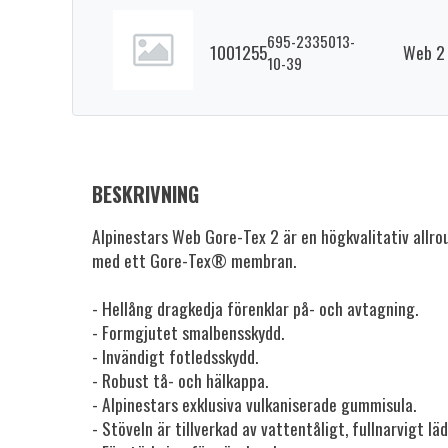
695-2335013-
1001255
Web 2 
10-39
BESKRIVNING
Alpinestars Web Gore-Tex 2 är en högkvalitativ allro
med ett Gore-Tex® membran.
- Hellång dragkedja förenklar på- och avtagning.
- Formgjutet smalbensskydd.
- Invändigt fotledsskydd.
- Robust tå- och hälkappa.
- Alpinestars exklusiva vulkaniserade gummisula.
- Stöveln är tillverkad av vattentåligt, fullnarvigt läd