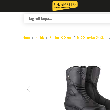
Hem
Butik
Kläder & Skor
MC-Stövlar & Skor