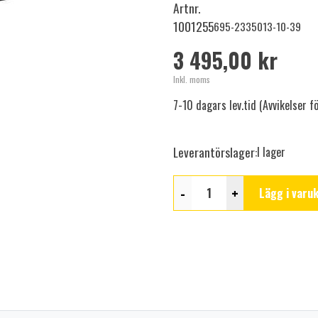
Artnr.
1001255
695-2335013-10-39
3 495,00 kr
Inkl. moms
7-10 dagars lev.tid (Avvikelser 
Leverantörslager:
I lager
-
+
Lägg i varu