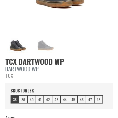
TCX DARTWOOD WP
DARTWOOD WP
TCX
SKOSTORLEK
38
39
40
41
42
43
44
45
46
47
48
Artnr.