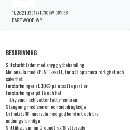
1026219
20177T7306W-001-38
DARTWOOD WP
BESKRIVNING
Slitstarkt läder med snygg ytbehandling
Mellansula med ZPLATE-skaft, för att optimera rörlighet och
säkerhet
Förstärkningar i D3O® på utsatta partier
Förstärkningar på tå och häl
T-Dry vind- och vattentätt membran
Stängning med snören och sidodragkedja
OrthoLite® innersula med god komfort och bra
andningsförmåga
Slittåligt gummi Groundtrax® yttersula