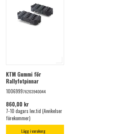
KTM Gummi för
Rallyfotpinnar
1006999
76203940044
860,00 kr
7-10 dagars lev.tid (Avvikelser
förekommer)
Lägg i varukorg