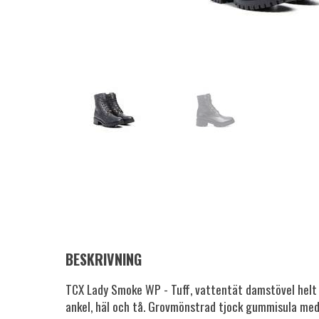
BESKRIVNING
TCX Lady Smoke WP - Tuff, vattentät damstövel helt i
ankel, häl och tå. Grovmönstrad tjock gummisula med