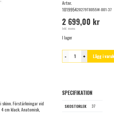
Artnr.
1019954
20279T8055W-001-37
2 699,00 kr
Inkl. moms
I lager
-
+
Lägg i varu
SPECIFIKATION
 skinn. Förstärkningar vid
37
SKOSTORLEK
 4 cm klack. Anatomisk,