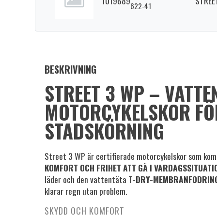
1019689
STREE
622-41
BESKRIVNING
STREET 3 WP – VATTE
MOTORCYKELSKOR FÖ
STADSKÖRNING
Street 3 WP är certifierade motorcykelskor som ko
KOMFORT OCH FRIHET ATT GÅ I VARDAGSSITUATI
läder och den vattentäta
T-DRY-MEMBRANFODRIN
klarar regn utan problem.
SKYDD OCH KOMFORT