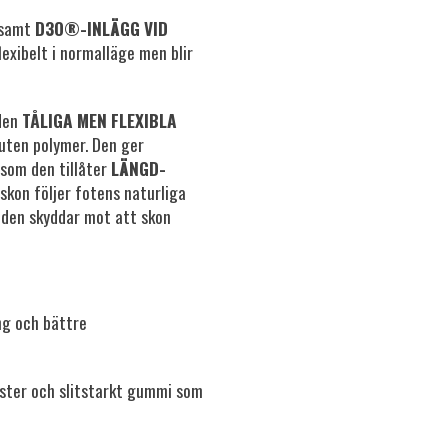
l samt
D3O®-INLÄGG VID
exibelt i normalläge men blir
 den
TÅLIGA MEN FLEXIBLA
uten polymer. Den ger
som den tillåter
LÄNGD-
skon följer fotens naturliga
 den skyddar mot att skon
ng och bättre
ter och slitstarkt gummi som