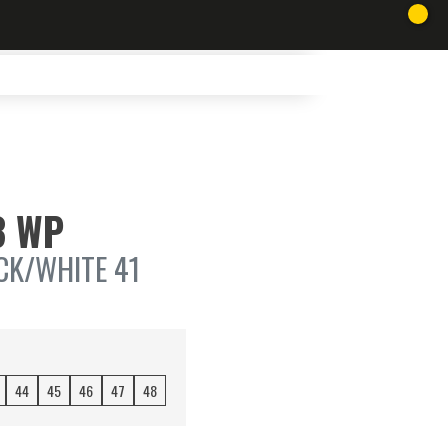
3 WP
CK/WHITE 41
44
45
46
47
48