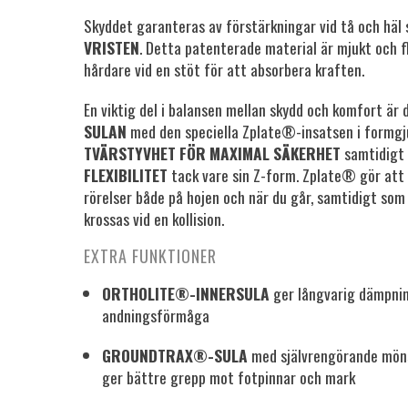
Skyddet garanteras av förstärkningar vid tå och hä
VRISTEN
. Detta patenterade material är mjukt och fl
hårdare vid en stöt för att absorbera kraften.
En viktig del i balansen mellan skydd och komfort är
SULAN
med den speciella Zplate®-insatsen i formgj
TVÄRSTYVHET FÖR MAXIMAL SÄKERHET
samtidigt 
FLEXIBILITET
tack vare sin Z-form. Zplate® gör att 
rörelser både på hojen och när du går, samtidigt som
krossas vid en kollision.
EXTRA FUNKTIONER
ORTHOLITE®-INNERSULA
ger långvarig dämpni
andningsförmåga
GROUNDTRAX®-SULA
med självrengörande möns
ger bättre grepp mot fotpinnar och mark