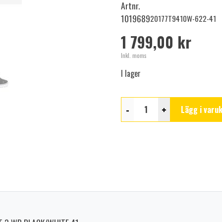
Artnr.
1019689
20177T9410W-622-41
1 799,00 kr
Inkl. moms
I lager
-
+
Lägg i varu