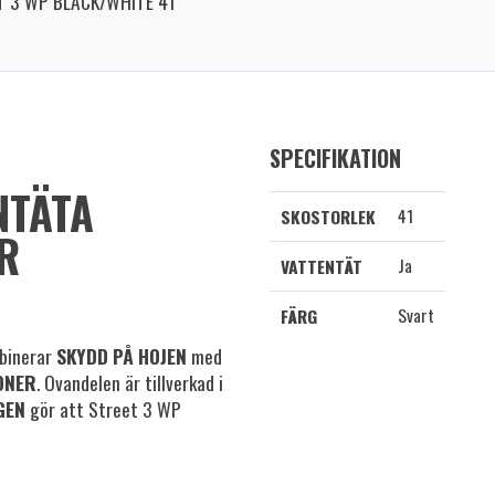
T 3 WP BLACK/WHITE 41
SPECIFIKATION
NTÄTA
41
SKOSTORLEK
R
Ja
VATTENTÄT
Svart
FÄRG
mbinerar
SKYDD PÅ HOJEN
med
ONER
. Ovandelen är tillverkad i
GEN
gör att Street 3 WP