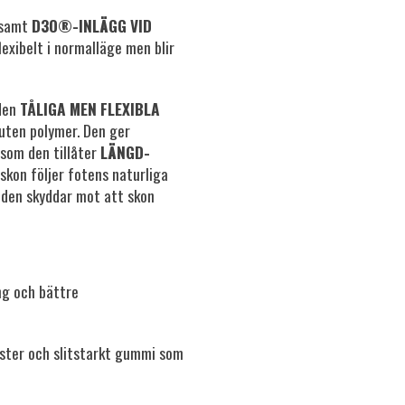
l samt
D3O®-INLÄGG VID
exibelt i normalläge men blir
 den
TÅLIGA MEN FLEXIBLA
uten polymer. Den ger
som den tillåter
LÄNGD-
skon följer fotens naturliga
 den skyddar mot att skon
ng och bättre
ter och slitstarkt gummi som