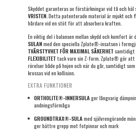
Skyddet garanteras av förstärkningar vid tå och hä
VRISTEN
. Detta patenterade material är mjukt och fl
hårdare vid en stöt för att absorbera kraften.
En viktig del i balansen mellan skydd och komfort är
SULAN
med den speciella Zplate®-insatsen i formgj
TVÄRSTYVHET FÖR MAXIMAL SÄKERHET
samtidigt 
FLEXIBILITET
tack vare sin Z-form. Zplate® gör att 
rörelser både på hojen och när du går, samtidigt som
krossas vid en kollision.
EXTRA FUNKTIONER
ORTHOLITE®-INNERSULA
ger långvarig dämpni
andningsförmåga
GROUNDTRAX®-SULA
med självrengörande möns
ger bättre grepp mot fotpinnar och mark