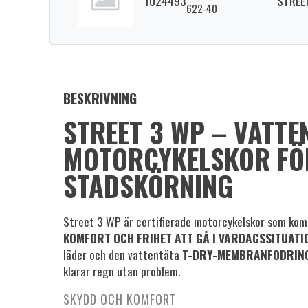
1024493
STREET
622-40
BESKRIVNING
STREET 3 WP – VATTE
MOTORCYKELSKOR FÖ
STADSKÖRNING
Street 3 WP är certifierade motorcykelskor som ko
KOMFORT OCH FRIHET ATT GÅ I VARDAGSSITUATI
läder och den vattentäta
T-DRY-MEMBRANFODRIN
klarar regn utan problem.
SKYDD OCH KOMFORT