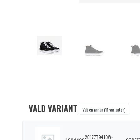
VALD VARIANT
Välj en annan (11 varianter)
20177T9410W-