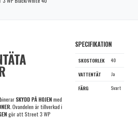
 3 WP Black/White 40
SPECIFIKATION
NTÄTA
40
SKOSTORLEK
R
Ja
VATTENTÄT
Svart
FÄRG
mbinerar
SKYDD PÅ HOJEN
med
ONER
. Ovandelen är tillverkad i
GEN
gör att Street 3 WP