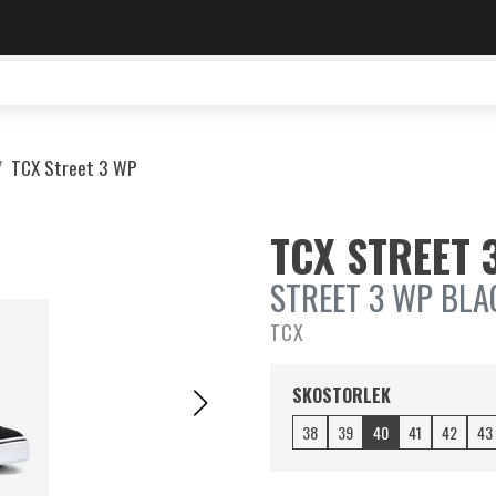
TCX Street 3 WP
TCX STREET 
STREET 3 WP BLA
TCX
SKOSTORLEK
38
39
40
41
42
43