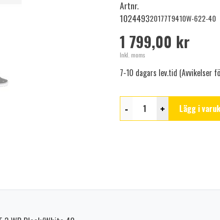
Artnr.
1024493
20177T9410W-622-40
1 799,00 kr
Inkl. moms
7-10 dagars lev.tid (Avvikelser 
-
+
Lägg i varu