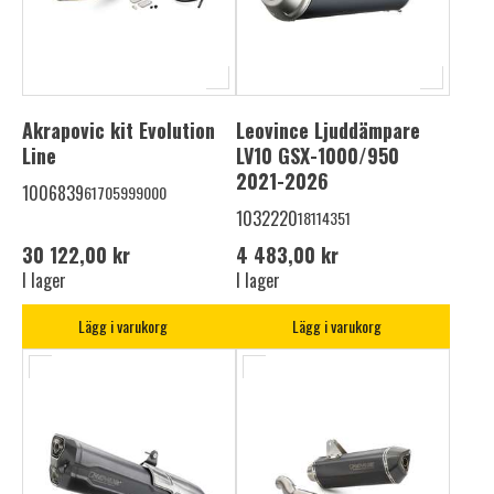
Akrapovic kit Evolution
Leovince Ljuddämpare
Line
LV10 GSX-1000/950
2021-2026
1006839
61705999000
1032220
18114351
30 122,00 kr
4 483,00 kr
I lager
I lager
Lägg i varukorg
Lägg i varukorg