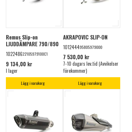
Remus Slip-on
AKRAPOVIC SLIP-ON
LJUDDÄMPARE 790/890
1012444
95805979000
1022486
22105979100C1
7 530,00 kr
9 134,00 kr
7-10 dagars lev.tid (Avvikelser
I lager
förekommer)
Lägg i varukorg
Lägg i varukorg