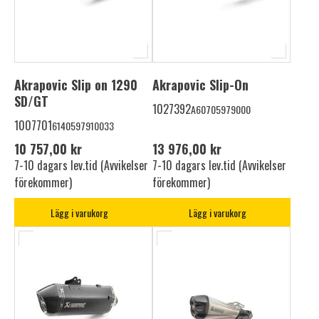
Akrapovic Slip on 1290
Akrapovic Slip-On
SD/GT
1027392
A60705979000
1007701
6140597910033
10 757,00 kr
13 976,00 kr
7-10 dagars lev.tid (Avvikelser
7-10 dagars lev.tid (Avvikelser
förekommer)
förekommer)
Lägg i varukorg
Lägg i varukorg