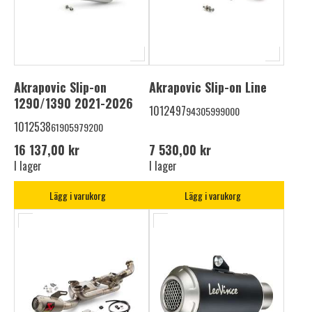
Akrapovic Slip-on
Akrapovic Slip-on Line
1290/1390 2021-2026
1012497
94305999000
1012538
61905979200
16 137,00 kr
7 530,00 kr
I lager
I lager
Lägg i varukorg
Lägg i varukorg