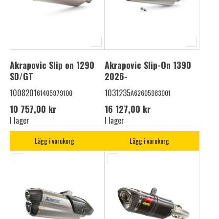
Akrapovic Slip on 1290
Akrapovic Slip-On 1390
SD/GT
2026-
1008201
1031235
61405979100
A62605983001
10 757,00 kr
16 127,00 kr
I lager
I lager
Lägg i varukorg
Lägg i varukorg