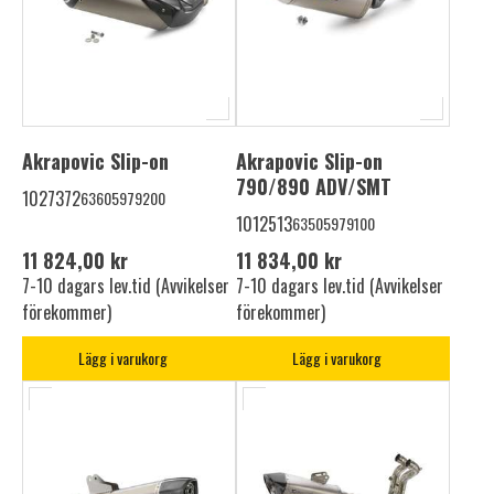
Akrapovic Slip-on
Akrapovic Slip-on
790/890 ADV/SMT
1027372
63605979200
1012513
63505979100
11 824,00 kr
11 834,00 kr
7-10 dagars lev.tid (Avvikelser
7-10 dagars lev.tid (Avvikelser
förekommer)
förekommer)
Lägg i varukorg
Lägg i varukorg