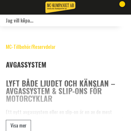
MC-Tillbehör/Reservdelar
AVGASSYSTEM
LYFT BÅDE LJUDET OCH KÄNSLAN –
AVGASSYSTEM & SLIP-ONS FÖR
MOTORCYKLAR
Ett nytt avgassystem eller en slip-on är en av de mest
effektfulla uppgraderingarna du kan göra på din motorcykel.
Det handlar inte bara om ljud – utan om prestanda, vikt,
Visa mer