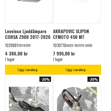
Leovince Ljuddämpare
AKRAPOVIC SLIPON
CORSA Z900 2017-2026
CFMOTO 450 MT
1029881
1030716
18114309
6AQV-803110-6000
4 386,00 kr
7 995,00 kr
I lager
I lager
Lägg i varukorg
Lägg i varukorg
-20%
-20%