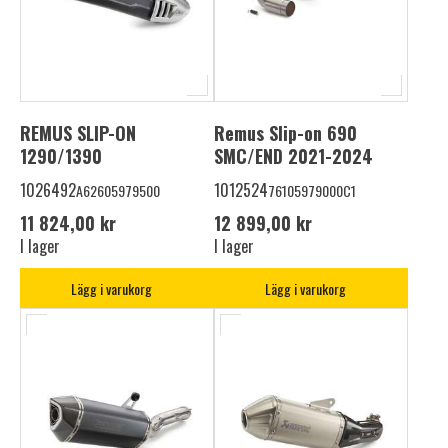
REMUS SLIP-ON
Remus Slip-on 690
1290/1390
SMC/END 2021-2024
1026492
1012524
A62605979500
76105979000C1
11 824,00 kr
12 899,00 kr
I lager
I lager
Lägg i varukorg
Lägg i varukorg