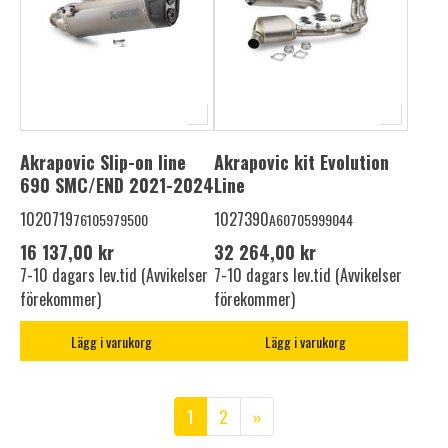
Akrapovic Slip-on line
Akrapovic kit Evolution
690 SMC/END 2021-2024
Line
1020719
1027390
76105979500
A60705999044
16 137,00 kr
32 264,00 kr
7-10 dagars lev.tid (Avvikelser
7-10 dagars lev.tid (Avvikelser
förekommer)
förekommer)
Lägg i varukorg
Lägg i varukorg
1
2
»