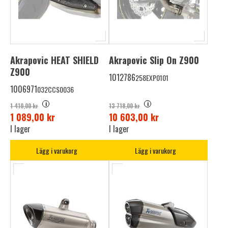
Akrapovic HEAT SHIELD
Akrapovic Slip On Z900
Z900
1012786
258EXP0101
1006971
032CCS0036
i
i
1 410,00 kr
13 718,00 kr
1 089,00 kr
10 603,00 kr
I lager
I lager
Lägg i varukorg
Lägg i varukorg