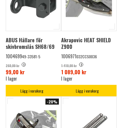
ABUS Hållare för
Akrapovic HEAT SHIELD
skivbromslås SH68/69
Z900
1004699
1006971
49-33581-5
032CCS0036
i
i
260,00 kr
1 410,00 kr
99,00 kr
1 089,00 kr
I lager
I lager
Lägg i varukorg
Lägg i varukorg
-20%