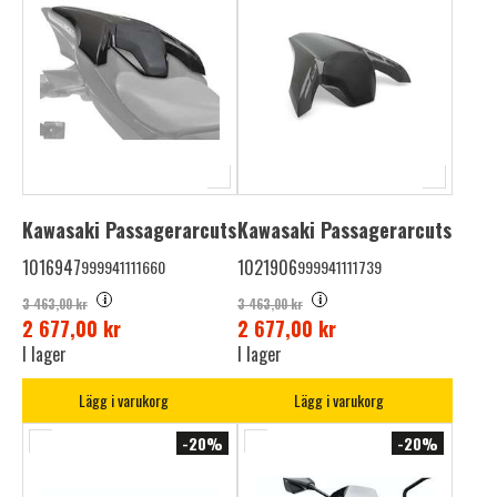
Kawasaki Passagerarcuts
Kawasaki Passagerarcuts
1016947
1021906
999941111660
999941111739
i
i
3 463,00 kr
3 463,00 kr
2 677,00 kr
2 677,00 kr
I lager
I lager
Lägg i varukorg
Lägg i varukorg
-20%
-20%