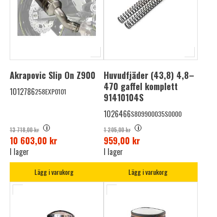
Akrapovic Slip On Z900
Huvudfjäder (43,8) 4,8–
470 gaffel komplett
1012786
258EXP0101
91410104S
1026466
S809900035S0000
i
i
13 718,00 kr
1 205,00 kr
10 603,00 kr
959,00 kr
I lager
I lager
Lägg i varukorg
Lägg i varukorg