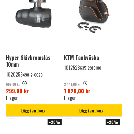
Hyper Skivbromslås
KTM Tankväska
10mm
1012528
63512919100
1020256
490-2-0020
i
i
699,00 kr
2 141,00 kr
299,00 kr
1 820,00 kr
I lager
I lager
Lägg i varukorg
Lägg i varukorg
-20%
-20%