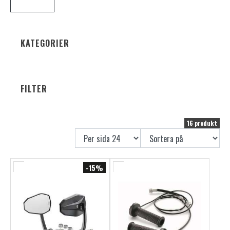
Alla produkter är nya och felfria om inget annat anges,
vilket gör detta till ett perfekt läge att fynda bra
utrustning till din motorcykel – oavsett om du servar,
KATEGORIER
uppgraderar eller vill ha extra funktionalitet.
FILTER
16 produkt
-15%