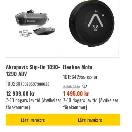
Akrapovic Slip-On 1090-
Beeline Moto
1290 ADV
1015642
295-192101
1002307
6070597900033
i
2 295,00 kr
12 909,00 kr
1 495,00 kr
7-10 dagars lev.tid (Avvikelser
7-10 dagars lev.tid (Avvikelser
förekommer)
förekommer)
Lägg i varukorg
Lägg i varukorg