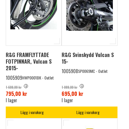
R&G FRAMFLYTTADE
R&G Svinskydd Vulcan S
FOTPINNAR, Vulcan S
15-
2015-
1005908
SP0069MC - Outlet
1005909
HWP0001BK - Outlet
i
i
1 609,00 kr
1 089,00 kr
795,00 kr
695,00 kr
I lager
I lager
Lägg i varukorg
Lägg i varukorg