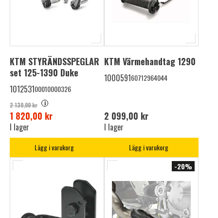
KTM STYRÄNDSSPEGLAR
KTM Värmehandtag 1290
set 125-1390 Duke
1000591
60712964044
1012531
00010000326
i
2 130,00 kr
1 820,00 kr
2 099,00 kr
I lager
I lager
Lägg i varukorg
Lägg i varukorg
-20%