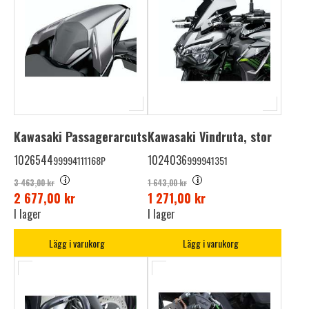
Kawasaki Passagerarcuts
Kawasaki Vindruta, stor
1026544
1024036
99994111168P
999941351
i
i
3 463,00 kr
1 643,00 kr
2 677,00 kr
1 271,00 kr
I lager
I lager
Lägg i varukorg
Lägg i varukorg