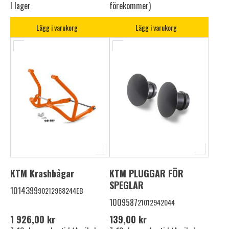
I lager
förekommer)
Lägg i varukorg
Lägg i varukorg
KTM Krashbågar
KTM PLUGGAR FÖR
SPEGLAR
1014399
90212968244EB
1009587
21012942044
1 926,00 kr
139,00 kr