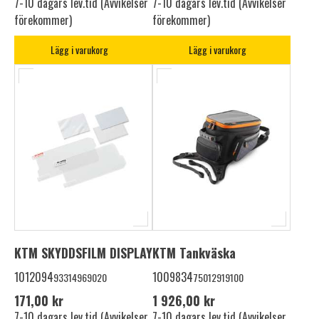
7-10 dagars lev.tid (Avvikelser
7-10 dagars lev.tid (Avvikelser
förekommer)
förekommer)
Lägg i varukorg
Lägg i varukorg
KTM SKYDDSFILM DISPLAY
KTM Tankväska
1012094
1009834
93314969020
75012919100
171,00 kr
1 926,00 kr
7-10 dagars lev.tid (Avvikelser
7-10 dagars lev.tid (Avvikelser