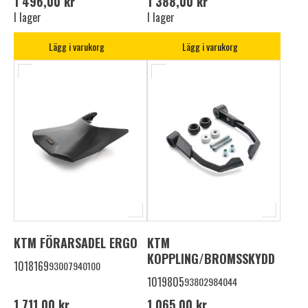
1 496,00 kr
1 388,00 kr
I lager
I lager
Lägg i varukorg
Lägg i varukorg
KTM FÖRARSADEL ERGO
KTM
KOPPLING/BROMSSKYDD
1018169
93007940100
1019805
93802984044
1 711,00 kr
1 065,00 kr