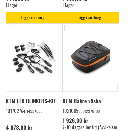
I lager
I lager
Lägg i varukorg
Lägg i varukorg
KTM LED BLINKERS-KIT
KTM Bakre väska
1017027
1021085
64114937066
60012978100
1 926,00 kr
4 078,00 kr
7-10 dagars lev.tid (Avvikelser