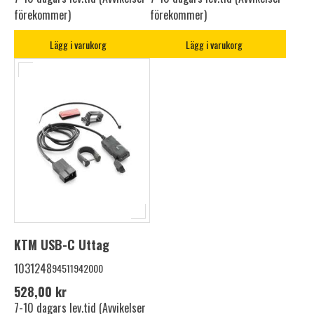
förekommer)
förekommer)
Lägg i varukorg
Lägg i varukorg
KTM USB-C Uttag
1031248
94511942000
528,00 kr
7-10 dagars lev.tid (Avvikelser