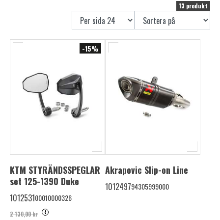
13 produkt
-15%
KTM STYRÄNDSSPEGLAR
Akrapovic Slip-on Line
set 125-1390 Duke
1012497
94305999000
1012531
00010000326
i
2 130,00 kr