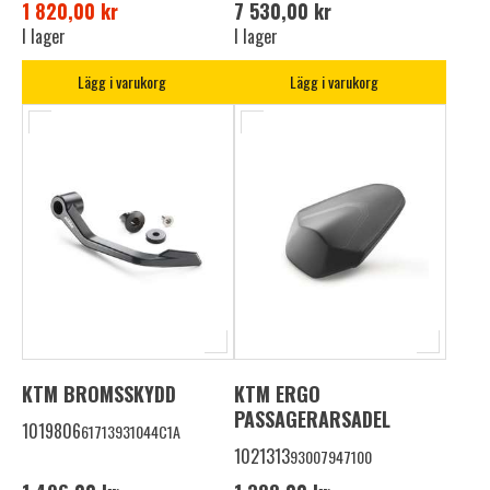
1 820,00 kr
7 530,00 kr
I lager
I lager
Lägg i varukorg
Lägg i varukorg
KTM BROMSSKYDD
KTM ERGO
PASSAGERARSADEL
1019806
61713931044C1A
1021313
93007947100