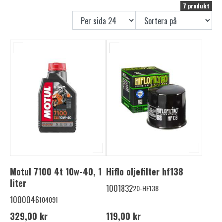
7 produkt
Motul 7100 4t 10w-40, 1
Hiflo oljefilter hf138
liter
1001832
20-HF138
1000046
104091
329,00 kr
119,00 kr