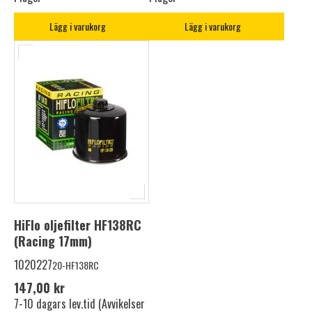
Lägg i varukorg
Lägg i varukorg
HiFlo oljefilter HF138RC
(Racing 17mm)
1020227
20-HF138RC
147,00 kr
7-10 dagars lev.tid (Avvikelser