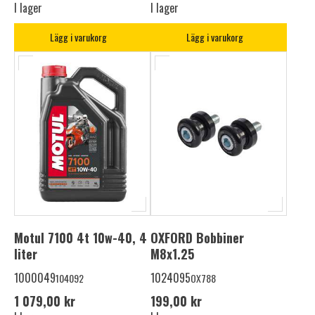
I lager
I lager
Lägg i varukorg
Lägg i varukorg
Motul 7100 4t 10w-40, 4
OXFORD Bobbiner
liter
M8x1.25
1000049
1024095
104092
OX788
1 079,00 kr
199,00 kr