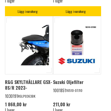
I lager
I lager
Lägg i varukorg
Lägg i varukorg
R&G SKYLTHÅLLARE GSX-
Suzuki Oljefilter
8S/R 2023-
1001851
16510-07J10
1030191
RGLP0363BK
1 868,00 kr
211,00 kr
I lager
I lager