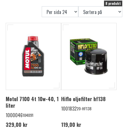
8 produkt
Motul 7100 4t 10w-40, 1
Hiflo oljefilter hf138
liter
1001832
20-HF138
1000046
104091
329,00 kr
119,00 kr