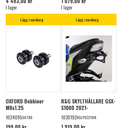
4 483,00 kr
1 079,00 kr
I lager
I lager
Lägg i varukorg
Lägg i varukorg
OXFORD Bobbiner
R&G SKYLTHÅLLARE GSX-
M8x1.25
S1000 2021-
1024095
1030192
OX788
RGLP0321BK
199,00 kr
1 919,00 kr