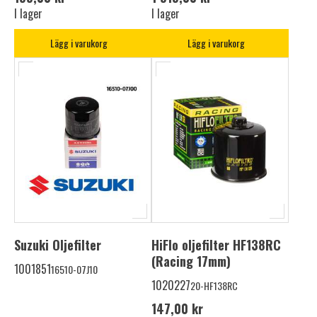
I lager
I lager
Lägg i varukorg
Lägg i varukorg
Suzuki Oljefilter
HiFlo oljefilter HF138RC
(Racing 17mm)
1001851
16510-07J10
1020227
20-HF138RC
147,00 kr