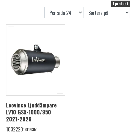
1 produkt
Leovince Ljuddämpare
LV10 GSX-1000/950
2021-2026
1032220
18114351